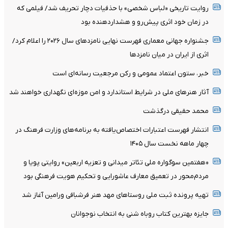
روایت تاریخی «لباس شخصی» با حذفیات دچار تحریف شد/ فیلمی که
در زمان خود اثری پیش‌رو و هشداردهنده بود
جشنواره جهانی معماری فهرست نهایی نامزدهای سال ۲۰۲۶ را اعلام کرد/
اثری از ایران در میان نامزدها
خبر، ستون اعتماد عمومی و رکن مرجعیت رسانه‌ای است
آثار هنرهای ملی در شرایط استاندارد و امن موزه‌ای نگهداری خواهند شد
محمد حقیقی درگذشت
انتشار فهرست اعتبارات اختصاص‌یافته به برنامه‌های وزارت فرهنگ در
چهار ماهه نخست سال ۱۴۰۵
«هفتمین سوگواره ملی تئاتر میدانی و تعزیه اربعین» روایتی پویا و
مردم‌محور در تعمیق معارف عاشورایی و تحکیم هویت فرهنگی بود
تهیه پرونده ثبت ملی روستاهای مهد هنر فرشبافی ورامین آغاز شد
جایزه بهترین کتاب روباه شنی به انتخاب نوجوانان