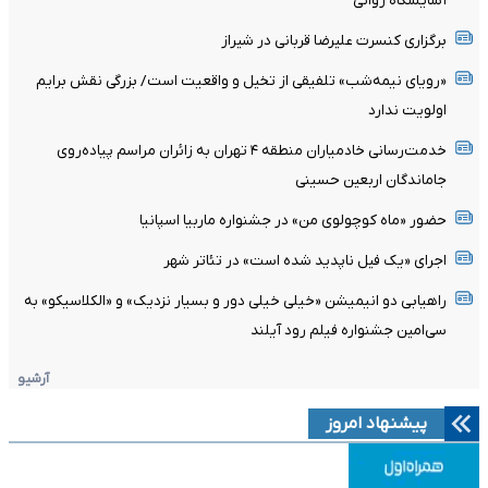
آسایشگاه روانی
برگزاری کنسرت علیرضا قربانی در شیراز
«رویای نیمه‌شب» تلفیقی از تخیل و واقعیت است/ بزرگی نقش برایم
اولویت ندارد
خدمت‌رسانی خادمیاران منطقه ۴ تهران به زائران مراسم پیاده‌روی
جاماندگان اربعین حسینی
حضور «ماه کوچولوی من» در جشنواره ماربیا اسپانیا
اجرای «یک فیل ناپدید شده است» در تئاتر شهر
راهیابی دو انیمیشن «خیلی خیلی دور و بسیار نزدیک» و «الکلاسیکو» به
سی‌امین جشنواره فیلم رود آیلند
آرشیو
پیشنهاد امروز