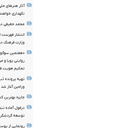
آثار هنرهای ملی
نگهداری خواهند
محمد حقیقی د
انتشار فهرست اع
وزارت فرهنگ در 
«هفتمین سوگواره
روایتی پویا و م
تحکیم هویت فر
تهیه پرونده ثب
ورامین آغاز شد
جایزه بهترین کت
توسعه گردشگر
رونمایی از پوس