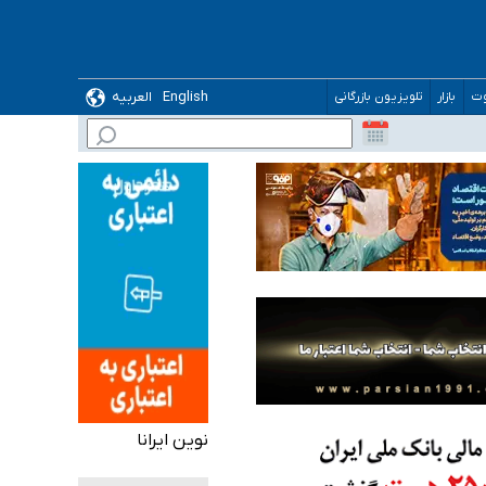
English
العربیه
وت
بازار
تلویزیون بازرگانی
نوین ایرانا