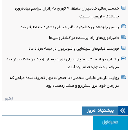
خدمت‌رسانی خادمیاران منطقه ۴ تهران به زائران مراسم پیاده‌روی
جاماندگان اربعین حسینی
رییس پانزدهمین جشنواره تئاتر خیابانی «شهروند» معرفی شد
«امپراتوری‌های راه ابریشم» در کتابفروشی‌ها
فهرست فیلم‌های سینمایی و تلویزیون در نیمه مرداد ماه
راهیابی دو انیمیشن «خیلی خیلی دور و بسیار نزدیک» و «الکلاسیکو» به
سی‌امین جشنواره فیلم رود آیلند
روایت تاریخی «لباس شخصی» با حذفیات دچار تحریف شد/ فیلمی که
در زمان خود اثری پیش‌رو و هشداردهنده بود
آرشیو
پیشنهاد امروز