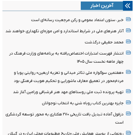
آخرین اخبار
خبر، ستون اعتماد عمومی و رکن مرجعیت رسانه‌ای است
آثار هنرهای ملی در شرایط استاندارد و امن موزه‌ای نگهداری خواهند شد
محمد حقیقی درگذشت
انتشار فهرست اعتبارات اختصاص‌یافته به برنامه‌های وزارت فرهنگ در
چهار ماهه نخست سال ۱۴۰۵
«هفتمین سوگواره ملی تئاتر میدانی و تعزیه اربعین» روایتی پویا و
مردم‌محور در تعمیق معارف عاشورایی و تحکیم هویت فرهنگی بود
تهیه پرونده ثبت ملی روستاهای مهد هنر فرشبافی ورامین آغاز شد
جایزه بهترین کتاب روباه شنی به انتخاب نوجوانان
دزفول آماده تبدیل بافت تاریخی ۲۷۰ هکتاری به محور توسعه گردشگری
است
رونمایی از پوستر همایش ملی «تاریخ مطبوعات محلی ایران» در گیلان