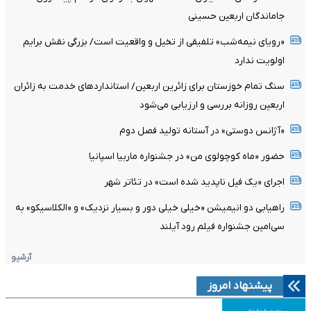
جاماندگان اربعین حسینی
«رویای نیمه‌شب» تلفیقی از تخیل و واقعیت است/ بزرگی نقش برایم
اولویت ندارد
سنگ تمام خوزستان برای زائرین اربعین/ استانداردهای خدمت به زائران
اربعین روزانه بررسی و ارزیابی می‌شود
«آژانس دوستی» در آستانه تولید فصل دوم
حضور «ماه کوچولوی من» در جشنواره ماربیا اسپانیا
اجرای «یک فیل ناپدید شده است» در تئاتر شهر
راهیابی دو انیمیشن «خیلی خیلی دور و بسیار نزدیک» و «الکلاسیکو» به
سی‌امین جشنواره فیلم رود آیلند
آرشیو
پیشنهاد امروز