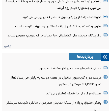
راهیابی دو انیمیشن «خیلی خیلی دور و بسیار نزدیک» و «الکلاسیکو» به
سی‌امین جشنواره فیلم رود آیلند
تحولات خانواده از روزگار نبوی تا عصر فعلی بررسی می‌شود
«خون و شمشیر»؛ تلفیقی از واقعه عاشورا و جبهه مقاومت است
برگزیدگان پویش ملی کتابخوانی «با ادبیات بزرگ شویم» معرفی شدند
آرشیو
پربازدیدها
معرفی فیلم‌های سینمایی آخر هفته تلویزیون
مرمت موزه کرناسیون دزفول در هفته دولت به پایان می‌رسد/ فعال
شدن ۴۲ کارگاه مرمتی در استان
«هیولا»ی کره ای به شبکه نمایش می آید
پخش «شوق پرواز» از شبکه نمایش همزمان با سالگرد شهادت سرلشگر
بابایی