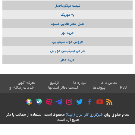
قیمت میلگردآجدار
به موزیک
هتل قصر طلایی مشهد
خرید تور
فروش مواد شیمیایی
طراحی اپلیکیشن موبایل
خرید عطر
تماس با ما
درباره ما
آرشیو
تعرفه آگهی
RSS
پیوندها
لیست دفاتر استانها
خدمات رسانه ای
تمام حقوق برای
خبرگزاری کار ايران (ايلنا)
محفوظ است. استفاده از مطالب با ذکر
منبع آزاد است.
طراحی سایت خبری آسام