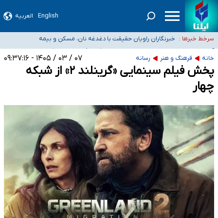
English
العربیه
تعویق آزمون ورودی دکترای تخصصی فرماندهی صحنه عملیات و دکترای تخصصی
جغرافیای نظامی دافوس آجا
خبرنگاران راویان حقیقت با دغدغه نان، مسکن و بیمه
سرخط خبرها :
آخرین وضعیت شیوع عفونت‌های تنفسی در کشور/ خوزستان و
کرمان بالاتر از آستانه هشدار
هیچ پرستاری بازداشت یا اخراج نشده است/ از رئیس جمهور خواستیم ورود کند
۰۷ / ۰۳ / ۱۴۰۵ - ۰۹:۳۷:۱۶
خانه
فرهنگ و هنر
رسانه
پخش فیلم سینمایی «گرینلند ۲» از شبکه
ثبت‌نام بخش عمده دانش‌آموزان مدارس ایرانی امارات در کشور/ درباره محصلان
باقی‌مانده در دبی متناسب با شرایط جدید تصمیم‌گیری می‌شود
چهار