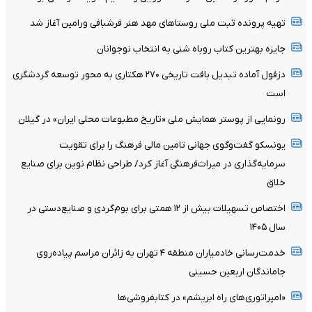
تهیه پرونده ثبت ملی روستاهای مهد هنر فرشبافی ورامین آغاز شد
جایزه بهترین کتاب روباه شنی به انتخاب نوجوانان
دزفول آماده تبدیل بافت تاریخی ۲۷۰ هکتاری به محور توسعه گردشگری
است
رونمایی از پوستر همایش ملی «تاریخ مطبوعات محلی ایران» در گیلان
یونسکو گفت‌وگوی جهانی تامین مالی فرهنگ را برای تقویت
سرمایه‌گذاری در میراث‌فرهنگی آغاز کرد/ طراحی نظام نوین برای صنایع
خلاق
اختصاص تسهیلات بیش از ۱۲ همتی برای بوم‌گردی و صنایع‌دستی در
سال ۱۴۰۵
خدمت‌رسانی خادمیاران منطقه ۴ تهران به زائران مراسم پیاده‌روی
جاماندگان اربعین حسینی
«امپراتوری‌های راه ابریشم» در کتابفروشی‌ها