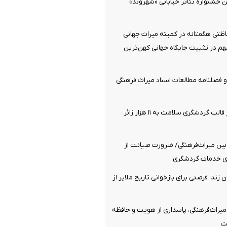
 جشنواره تئاتر خیابانی «شهروند»
اظتی هگمتانه در کمیته میراث جهانی
م در تثبیت جایگاه جهانی کهن‌ترین
و فصلنامه مطالعات اسناد میراث فرهنگی
خدمت‌رسانی در قالب گردشگری سلامت به ۱۱ هزار زائر
بین میراث‌فرهنگی/ ضرورت صیانت از
قای خدمات گردشگری
زند؛ فرصتی برای بازخوانی تاریخ ملایر از
یراث‌فرهنگی، پاسداری از هویت و حافظه
ست