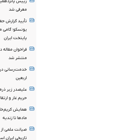
رییس پانزدهمین
معرفی شد
تأیید گزارش حف
یونسکو؛ گامی مه
پایتخت ایران
فراخوان مقاله د
منتشر شد
اربعین
علیصدر زیر ذره‌
حریم غار و ارت
همایش کریم‌خان 
مادها تا زندیه
صیانت علمی از م
تاریخی ایران ا