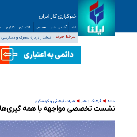
خبرگزاری کار ایران
ثبت‌نام بخش عمده دانش‌آموزان مدارس ایرانی ا
ایلنا
آخرین اخبار
سیاسی
اقتصادی
کارگری
اج
هشدار درباره مصرف و دسترسی آ
سرخط خبرها :
بازگشت اساتید دانشگاه فرهنگیا
۵۵۶ هزار نفر در صف وام ازدواج/ بانک سرمایه با وجود ۲۵۰ متقاضی، تاکنون هیچ فقره وامی پرداخت نکرده است
کسانی که خواهان ادامه جنگ هستند، برنامه خود را
خانه
فرهنگ و هنر
میراث فرهنگی و گردشگری
نشست تخصصی مواجهه با همه گیری‌های ن