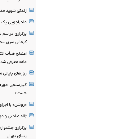
زندگی شهید مدا
ماجراجویی یک خا
برگزاری مراسم ت
کرمانی سرپرست
اعضای هیأت ان
ماه» معرفی شدن
روزهای پایانی م
کیارستمی، مهرج
هستند
«روشن» با اجرا
ژاله صامتی و مه
برگزاری جشنوار
زیبای تهران