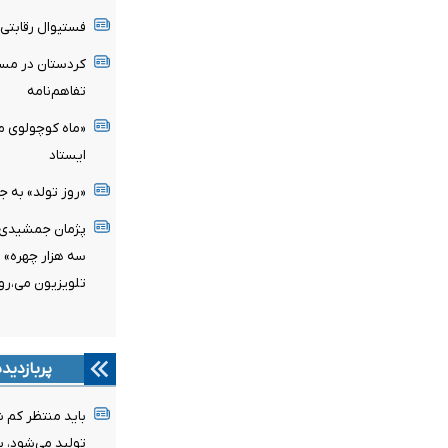
فستیوال رقابتی پ
کردستان در مسی
تفاهم‌نامه
«ماه کوچولوی م
ایستاد
«روز تولد» به جش
سه هزار چهره» 
تلویزیون می‌،رو
پربازدید
باید منتظر کم 
تولید می‌شود، 