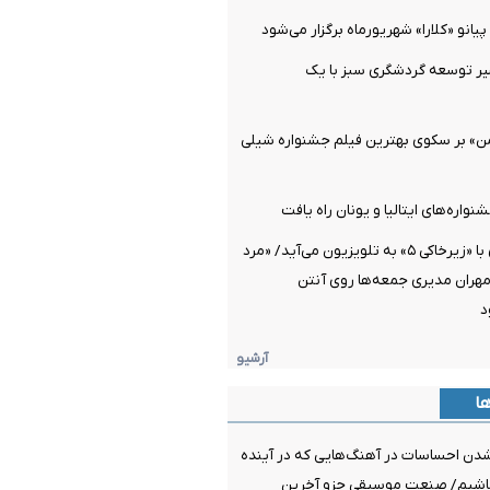
یانو «کلارا» شهریورماه برگزار می‌شود
ر توسعه گردشگری سبز با یک
ن» بر سکوی بهترین فیلم جشنواره شیلی
نواره‌های ایتالیا و یونان راه یافت
پژمان جمشیدی با «زیرخاکی ۵» به تلویزیون می‌آید/ «مرد
مهران مدیری جمعه‌ها روی آنتن
د
آرشیو
ها
شدن احساسات در آهنگ‌هایی که در آینده
باشیم/ صنعت موسیقی جزو آخرین