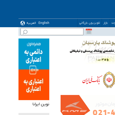
English
العربیه
وت
بازار
تلویزیون بازرگانی
گیرد
ده
نوین ایرانا