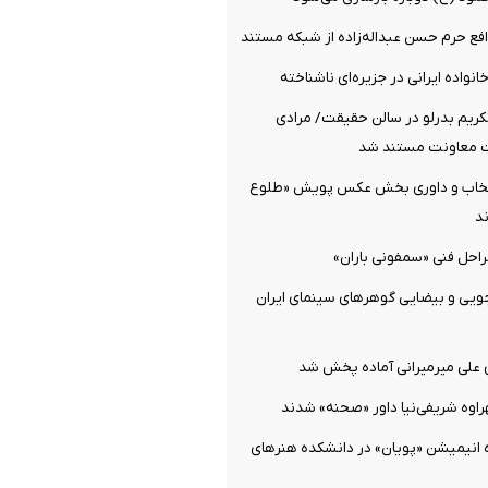
فع حرم حسن عبداله‌زاده از شبکه مستند
نواده ایرانی در جزیره‌ای ناشناخته
کریم بدرلو در سالن حقیقت/ مرادی
 معاونت مستند شد
تخاب و داوری بخش عکس پویش «طلوع
د
راحل فنی «سمفونی باران»
ویی و بیضایی گوهرهای سینمای ایران
ی علی میرمیرانی آماده پخش شد
راوه شریفی‌نیا داور «صحنه» شدند
ه انیمیشن «پویان» در دانشکده هنرهای