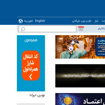
English
العربیه
وت
بازار
تلویزیون بازرگانی
نوین ایرانا