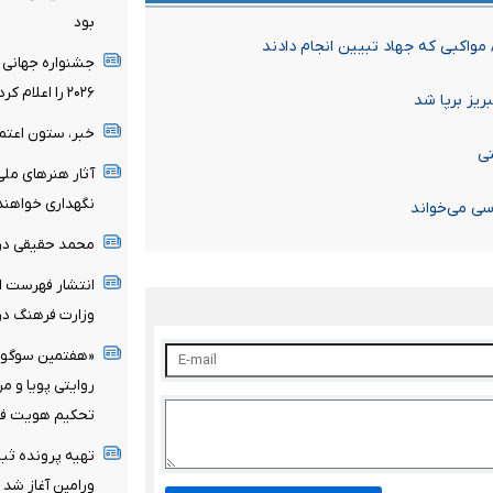
بود
واکبی که جهاد تبیین انجام دادند
جشنواره جهانی 
۲۰۲۶ را اعلام کرد/ اثری از ایران در میان نامزدها
یز برپا شد
خبر، ستون اعتم
تی
آثار هنرهای ملی
نگهداری خواهند
سی می‌خواند
محمد حقیقی د
انتشار فهرست اع
وزارت فرهنگ در 
«هفتمین سوگواره
روایتی پویا و م
تحکیم هویت فر
تهیه پرونده ثب
ورامین آغاز شد