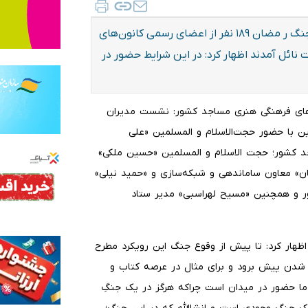
حجت‌الاسلام و المسلمین ملانوری با بیان اینکه در طول جنگ ر مضان ۱۸۹ نفر از اعضای رسمی کانون‌های
ائل آمدند اظهار کرد: در این شرایط حضور در
ن‌های فرهنگی هنری مساجد کشور: نشست مدیران
خب مناطق ۲۲گانه تهران روز دوشنبه ۲۴ فروردین با حضور حجت‌الاسلام و المسلمین «علی
د کشور؛ حجت الاسلام و المسلمین «حسین ملکی»
ان» معاون ساماندهی و شبکه‌سازی و «حمید نیلی»
ر و همچنین «مسیح لهراسبی» مدیر ستاد
ظهار کرد: تا پیش از وقوع جنگ این رویکرد مطرح
شدن پیش برود و برای مثال در عرصه کتاب و
 ما حضور در میدان است چراکه هرگز در یک جنگِ