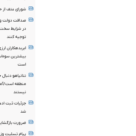
شورای عتف از ح
صداقت دولت و ا
در شزایط سخت سر
توجیه کنند
ابربدهکاران ارز
است
نتانیاهو دنبال
منطقه است/آماد
نیستند
شد
ضرورت بازگشایی
پیام تسلیت وزی