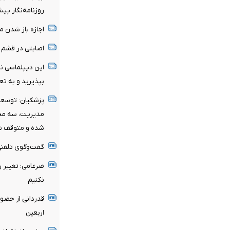
روزنامه‌نگار پ
اجازه باز شدن م
اصابتی در قشم و ب
این دیپلماسی ن
بپذیرید و به ت
پزشکیان: توسعه ا
مدیریت، سه محو
شده و متوقف ن
گفت‌وگوی تلفنی 
ضرغامی: تغییر 
نکنیم
قدردانی از حضو
اربعین