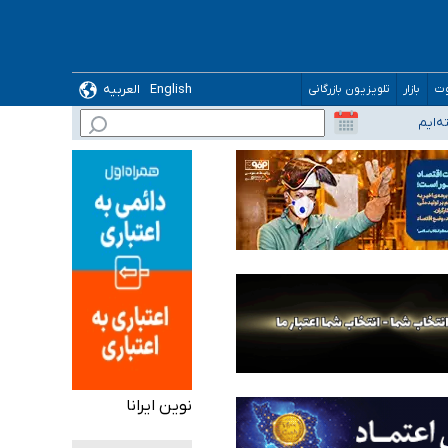
English
العربیه
وت
بازار
تلویزیون بازرگانی
نوین ایرانا