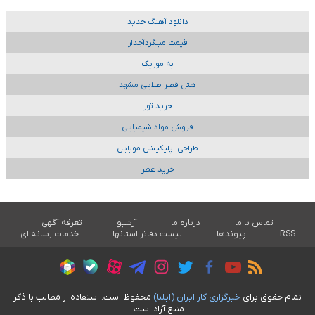
دانلود آهنگ جدید
قیمت میلگردآجدار
به موزیک
هتل قصر طلایی مشهد
خرید تور
فروش مواد شیمیایی
طراحی اپلیکیشن موبایل
خرید عطر
تماس با ما
درباره ما
آرشیو
تعرفه آگهی
RSS
پیوندها
لیست دفاتر استانها
خدمات رسانه ای
تمام حقوق برای
خبرگزاری کار ايران (ايلنا)
محفوظ است. استفاده از مطالب با ذکر
منبع آزاد است.