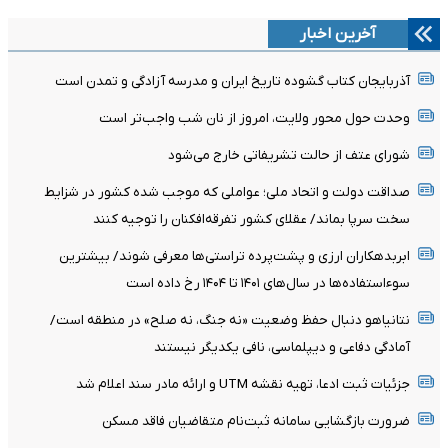
آخرین اخبار
آذربایجان کتاب گشوده تاریخ ایران و مدرسه آزادگی و تمدن است
وحدت حول محور ولایت، امروز از نان شب واجب‌تر است
شورای عتف از حالت تشریفاتی خارج می‌شود
صداقت دولت و اتحاد ملی؛ عواملی که موجب شده کشور در شزایط
سخت سرپا بماند/ عقلای کشور تفرقه‌افکنان را توجیه کنند
ابربدهکاران ارزی و پشت‌پرده تراستی‌ها معرفی شوند/ بیشترین
سوءاستفاده‌ها در سال‌های ۱۴۰۱ تا ۱۴۰۴ رخ داده است
نتانیاهو دنبال حفظ وضعیت «نه جنگ، نه صلح» در منطقه است/
آمادگی دفاعی و دیپلماسی، نافی یکدیگر نیستند
جزئیات ثبت ادعا، تهیه نقشه UTM و ارائه مادر سند اعلام شد
ضرورت بازگشایی سامانه ثبت‌نام متقاضیان فاقد مسکن