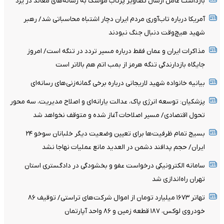
بازداشت عامل ارسال تصاویر پرتاب موشک به رسانه‌های معاند در یزد
آمریکا درباره تاب‌آوری مردم ایران دچار اشتباه محاسباتی شد/ رهبر
شهید هیچ‌وقت دنبال جنگ نبودند
مذاکرات ایران و عمان فقط درباره مسیر تردد در تنگه است/ امروز
جایگاه بازدارندگی تنگه هرمز از بمب اتم هم بالاتر است
بیانیه خانواده شهید لاریجانی درباره برخی گمانه‌زنی‌های رسانه‌ای
پزشکیان: توسعه انرژی پاک، عدالت یارانه‌ای و اصلاح مدیریت، سه محور
تحول اقتصادی/ مسیر اصلاحات آغاز شده و متوقف نخواهد شد
بسیج تمام ظرفیت‌ها برای تعیین وضعیت دیگر خلبانان سوخو ۲۴
ایران/ حجم پدافند دشمن در العدید مانع عملیات نهاجا نشد
سامانه الکترونیکی درخواست عفو و بخشودگی در دادگستری استان
تهران راه‌اندازی شد
تهاتر ۱۶۷۳ میلیارد تومان از اموال شرکت‌های تراستی/ توقیف ۸۶
خودروی لوکس، ۱۸۷ قطعه زمین و ۸۶ واحد آپارتمان