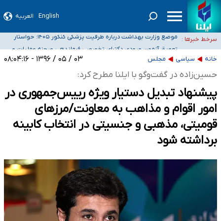
English
العربیه
۴۰ تا ۵۰ روز گرمای نسبی در پیش داریم/ دمای تهران به ۳۸ درجه می‌رسد
موضع وزارت بهداشت درباره ظرفیت پزشکی کنکور ۱۴۰۵: خواستار
سرخط خبرها :
اصلاح ظرفیت‌ها هستیم، اما هنوز پاسخ مشخصی نگرفته‌ایم
تعویق آزمون ورودی دکترای تخصصی فرماندهی صحنه عملیات و
خبرنگاران راویان حقیقت با دغدغه نان، مسکن و بیمه
دکترای تخصصی جغرافیای نظامی دافوس آجا
۰۳ / ۰۵ / ۱۳۹۶ - ۰۸:۰۴:۱۶
خانه
سیاسی
مجلس
آخرین وضعیت شیوع عفونت‌های تنفسی در کشور/ خوزستان و کرمان بالاتر از
حسین‌زاده در گفت‌‌وگو با ایلنا مطرح کرد:
آستانه هشدار
پیشنهاد تبدیل دستیار ویژه رییس‌جمهوری در
امور اقوام و مذاهب به معاونت/مرزهای
قومیتی، مذهبی و جنسیتی در انتخاب کابینه
برداشته شود