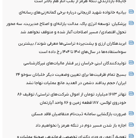
جایگاه بازدارندگی تنگه هرمز از بمب اتم هم بالاتر است
بیانیه خانواده شهید لاریجانی درباره برخی گمانه‌زنی‌های رسانه‌ای
پزشکیان: توسعه انرژی پاک، عدالت یارانه‌ای و اصلاح مدیریت، سه محور
تحول اقتصادی/ مسیر اصلاحات آغاز شده و متوقف نخواهد شد
ابربدهکاران ارزی و پشت‌پرده تراستی‌ها معرفی شوند/ بیشترین
سوءاستفاده‌ها در سال‌های ۱۴۰۱ تا ۱۴۰۴ رخ داده است
تولیدکنندگان لبنی خراسان زیر فشار مالیات‌های غیرکارشناسی
بسیج تمام ظرفیت‌ها برای تعیین وضعیت دیگر خلبانان سوخو ۲۴
ایران/ حجم پدافند دشمن در العدید مانع عملیات نهاجا نشد
تهاتر ۱۶۷۳ میلیارد تومان از اموال شرکت‌های تراستی/ توقیف ۸۶
خودروی لوکس، ۱۸۷ قطعه زمین و ۸۶ واحد آپارتمان
ضرورت بازگشایی سامانه ثبت‌نام متقاضیان فاقد مسکن
اجازه باز شدن مسیر دوم در تنگه هرمز را نخواهیم داد
تعویق آزمون ورودی دکترای تخصصی فرماندهی صحنه عملیات و