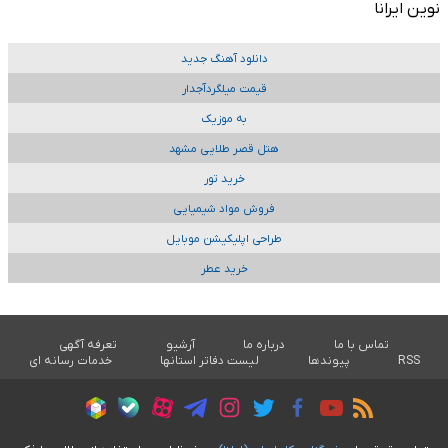
نوین ایرانا
دانلود آهنگ جدید
قیمت میلگردآجدار
به موزیک
هتل قصر طلایی مشهد
خرید تور
فروش مواد شیمیایی
طراحی اپلیکیشن موبایل
خرید عطر
تماس با ما
درباره ما
آرشیو
تعرفه آگهی
RSS
پیوندها
لیست دفاتر استانها
خدمات رسانه ای