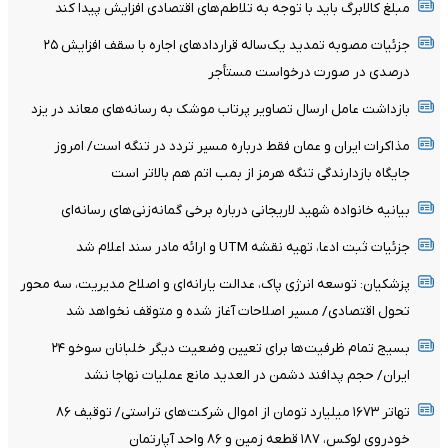
مبلغ کالابرگ باید با توجه به تلاطم‌های اقتصادی افزایش پیدا کند
جزئیات مصوبه تمدید یک‌ساله قرارداد‌های اجاره با سقف افزایش ۲۵
درصدی در صورت درخواست مستأجر
بازداشت عامل ارسال تصاویر پرتاب موشک به رسانه‌های معاند در یزد
مذاکرات ایران و عمان فقط درباره مسیر تردد در تنگه است/ امروز
جایگاه بازدارندگی تنگه هرمز از بمب اتم هم بالاتر است
بیانیه خانواده شهید لاریجانی درباره برخی گمانه‌زنی‌های رسانه‌ای
جزئیات ثبت ادعا، تهیه نقشه UTM و ارائه مادر سند اعلام شد
پزشکیان: توسعه انرژی پاک، عدالت یارانه‌ای و اصلاح مدیریت، سه محور
تحول اقتصادی/ مسیر اصلاحات آغاز شده و متوقف نخواهد شد
بسیج تمام ظرفیت‌ها برای تعیین وضعیت دیگر خلبانان سوخو ۲۴
ایران/ حجم پدافند دشمن در العدید مانع عملیات نهاجا نشد
تهاتر ۱۶۷۳ میلیارد تومان از اموال شرکت‌های تراستی/ توقیف ۸۶
خودروی لوکس، ۱۸۷ قطعه زمین و ۸۶ واحد آپارتمان