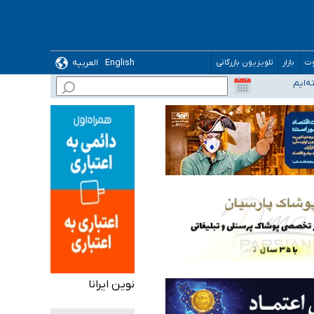
ده
English
العربیه
وت
بازار
تلویزیون بازرگانی
نوین ایرانا