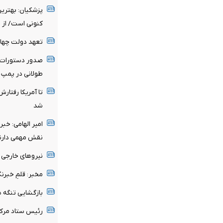
پزشکیان‌: بهتری
کنونی است/ از ح
تعهد دولت چهار
صدور دستورات 
طولانی در پمپ ب
تا آمریکا رفتار
شد
امیر الهامی: خبر
نقش مهمی دارن
نیرو‌های خارجی 
مخبر: قلمِ خبرنگ
بازگشایی تنگه 
رئیس ستاد مرک