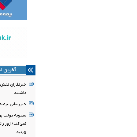
آخرین اخ
خبرنگاران نقش ب
داشتند
خبررسانی عرصه 
مصوبه دولت برای
نمی‌کند/ زور ران
چربید