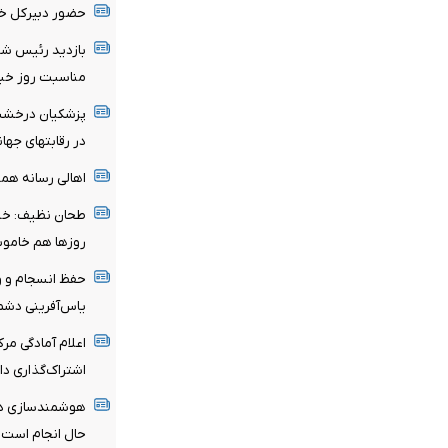
حضور دبیرکل خان
بازدید رئیس شور
مناسبت روز خبر
پزشکیان درخشش
در رقابتهای جها
اهالی رسانه هموا
طحان نظیف: خب
روزها هم خامو
حفظ انسجام و وح
یاس‌آفرینی دش
اعلام آمادگی مرک
اشتراک‌گذاری دا
هوشمندسازی در 
حال انجام است