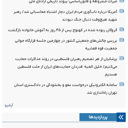
میراث مشروطه و قانون‌اساسی؛ پیوند تاریخی اراده‌ی ملی
آمریکا درباره تاب‌آوری مردم ایران دچار اشتباه محاسباتی شد/ رهبر
شهید هیچ‌وقت دنبال جنگ نبودند
گروگان ربوده‌ شده در کهنوج پس از ۴۵ روز به آغوش خانواده بازگشت
بررسی چالش‌های جمعیتی کشور در چهارمین جلسه قرارگاه جوانی
جمعیت قوه قضاییه
پزشکیان:از هر تصمیم رهبران فلسطینی در روند مذاکرات حمایت
می‌کنیم/ خلیل الحیه: قدردان حمایت‌های ایران از ملت فلسطین
هستیم
سامانه الکترونیکی درخواست عفو و بخشودگی در دادگستری استان
تهران راه‌اندازی شد
آرشیو
پربازدیدها