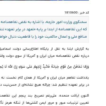
کد خبر :
1810600
سخنگوی وزارت امور خارجه، با اشاره به نقض تفاهمنامه می
که این تفاهمنامه از ابتدا بر پایه «تعهد در برابر تعهد» 
منافع ملی و اعمال حاکمیت خود را با قاطعیت دنبال خواهد
به گزارش ایلنا به نقل از پایگاه اطلاع‌رسانی دولت، اسما
درباره نقض تفاهمنامه میان ایران و آمریکا از سوی دولت واش
وَإِمَّا تَخَافَنَّ مِنْ قَوْمٍ خِیَانَةً فَانْبِذْ إِلَیْهِمْ عَلَى سَوَاءٍ إِنَّ اللَّهَ لَا یُ
یادداشت تفاهم میان ایران و آمریکا از همان گام نخست، نه ب
در برابر تعهد» تنظیم شد؛ چراکه هیچ نشانه‌ای از حسن‌نیت د
اکنون ایالات متحده، علی‌رغم تصریح بند پنجم این تفاهمن
تعیین ترتیبات عبور و مرور ایمن کشتی‌ها از تنگه هرمز تأک