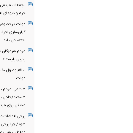
تجمعات مردمی ا
حرم و شهدای اقت
دولت درخصوص ب
گران‌سازی اجرای
اختصاص یابد
مردم هرمزگان نب
بنزین بایستند
اع
دولت
هاشمی: مردم بی
هستند/حاجی بابا
مشکل برای مردم
برخی اقدامات می
شود/ چرا برخی د
دوقطبی هستند