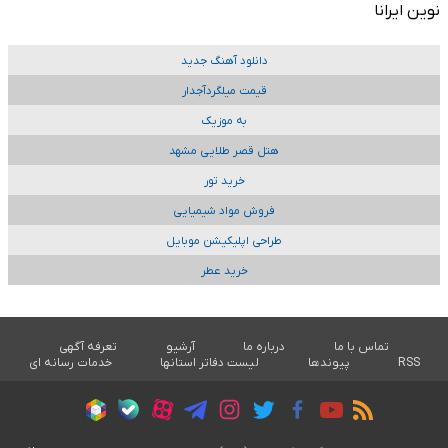
نوین ایرانا
دانلود آهنگ جدید
قیمت میلگردآجدار
به موزیک
هتل قصر طلایی مشهد
خرید تور
فروش مواد شیمیایی
طراحی اپلیکیشن موبایل
خرید عطر
تماس با ما
درباره ما
آرشیو
تعرفه آگهی
RSS
پیوندها
لیست دفاتر استانها
خدمات رسانه ای