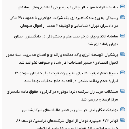
بیانیه خانواده شهید لاریجانی درباره برخی گمانه‌زنی‌های رسانه‌ای
رسیدگی به پرونده کلاهبرداری یک شرکت مهاجرتی با حدود ۳۰۰ شاکی
در دادسرای تهران/ شناسایی و توقیف ۲ همت از اموال متهمان
سامانه الکترونیکی درخواست عفو و بخشودگی در دادگستری استان
تهران راه‌اندازی شد
پزشکیان: توسعه انرژی پاک، عدالت یارانه‌ای و اصلاح مدیریت، سه محور
تحول اقتصادی/ مسیر اصلاحات آغاز شده و متوقف نخواهد شد
بسیج تمام ظرفیت‌ها برای تعیین وضعیت دیگر خلبانان سوخو ۲۴
ایران/ حجم پدافند دشمن در العدید مانع عملیات نهاجا نشد
مشکلات خریداران شرکت «فردا موتور» در کارگروه حقوق عامه دادسرای
مرکز لرستان بررسی شد
تولیدکنندگان لبنی خراسان زیر فشار مالیات‌های غیرکارشناسی
تهاتر ۱۶۷۳ میلیارد تومان از اموال شرکت‌های تراستی/ توقیف ۸۶
خودروی لوکس، ۱۸۷ قطعه زمین و ۸۶ واحد آپارتمان