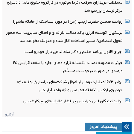
مشکلات خریداران شرکت «فردا موتور» در کارگروه حقوق عامه دادسرای
مرکز لرستان بررسی شد
روایت صحیح حضرت زینب (س) در دوره پساجنگ از حادثه عاشورا
پزشکیان: توسعه انرژی پاک، عدالت یارانه‌ای و اصلاح مدیریت، سه محور
تحول اقتصادی/ مسیر اصلاحات آغاز شده و متوقف نخواهد شد
اجرای قانون برنامه هفتم راه کار ساماندهی بازار خودرو است
جزئیات مصوبه تمدید یک‌ساله قرارداد‌های اجاره با سقف افزایش ۲۵
درصدی در صورت درخواست مستأجر
تهاتر ۱۶۷۳ میلیارد تومان از اموال شرکت‌های تراستی/ توقیف ۸۶
خودروی لوکس، ۱۸۷ قطعه زمین و ۸۶ واحد آپارتمان
تولیدکنندگان لبنی خراسان زیر فشار مالیات‌های غیرکارشناسی
آرشیو
پیشنهاد امروز