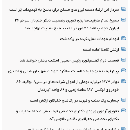
سردار ابن‌الرضا: دست نیروهای مسلح برای پاسخ به تهدیدات پُر است
بسیج تمام ظرفیت‌ها برای تعیین وضعیت دیگر خلبانان سوخو ۲۴
ایران/ حجم پدافند دشمن در العدید مانع عملیات نهاجا نشد
انهدام مهمات عمل‌نکرده در پاکدشت
ارتش کاملا آماده است
قسمت دوم گفت‌وگوی رئیس جمهور امشب پخش خواهد شد
پیام فرمانده نهاجا به مناسبت سالگرد شهادت شهیدان بابایی و لشکری
تهاتر ۱۶۷۳ میلیارد تومان از اموال شرکت‌های تراستی/ توقیف ۸۶
خودروی لوکس، ۱۸۷ قطعه زمین و ۸۶ واحد آپارتمان
جسارت یک سنت و غیرت در رگ‌های خلبانان ارتش است
تعویق آزمون ورودی دکترای تخصصی فرماندهی صحنه عملیات و
دکترای تخصصی جغرافیای نظامی دافوس آجا
برگزاری مراسم بزرگداشت شهیدان بابایی و لشگری در قزوین