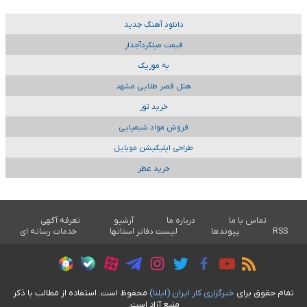
دانلود آهنگ جدید
قیمت میلگردآجدار
به موزیک
هتل قصر طلایی مشهد
خرید تور
فروش مواد شیمیایی
طراحی اپلیکیشن موبایل
خرید عطر
تماس با ما
درباره ما
آرشیو
تعرفه آگهی
RSS
پیوندها
لیست دفاتر استانها
خدمات رسانه ای
تمام حقوق برای
خبرگزاری کار ايران (ايلنا)
محفوظ است. استفاده از مطالب با ذکر
منبع آزاد است.