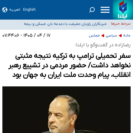
English
العربیه
تعویق آزمون ورودی دکترای تخصصی فرماندهی صحنه عملیات و دکترای تخصصی
جغرافیای نظامی دافوس آجا
خبرنگاران راویان حقیقت با دغدغه نان، مسکن و بیمه
سرخط خبرها :
آخرین وضعیت شیوع عفونت‌های تنفسی در کشور/ خوزستان و
کرمان بالاتر از آستانه هشدار
هیچ پرستاری بازداشت یا اخراج نشده است/ از رئیس جمهور خواستیم ورود کند
۱۷ / ۰۴ / ۱۴۰۵ - ۰۷:۴۴:۰۶
خانه
سیاسی
مجلس
ثبت‌نام بخش عمده دانش‌آموزان مدارس ایرانی امارات در کشور/ درباره محصلان
رضازاده در گفت‌وگو با ایلنا:
باقی‌مانده در دبی متناسب با شرایط جدید تصمیم‌گیری می‌شود
سفر تحمیلی ترامپ به ترکیه نتیجه مثبتی
نخواهد داشت/ حضور مردمی در تشییع رهبر
انقلاب، پیام وحدت ملت ایران به جهان بود