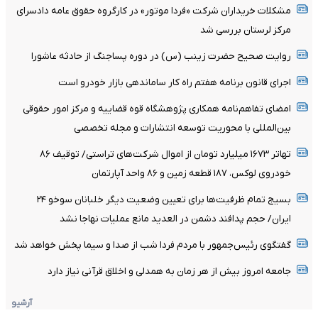
مشکلات خریداران شرکت «فردا موتور» در کارگروه حقوق عامه دادسرای
مرکز لرستان بررسی شد
روایت صحیح حضرت زینب (س) در دوره پساجنگ از حادثه عاشورا
اجرای قانون برنامه هفتم راه کار ساماندهی بازار خودرو است
امضای تفاهم‌نامه همکاری پژوهشگاه قوه قضاییه و مرکز امور حقوقی
بین‌المللی با محوریت توسعه انتشارات و مجله تخصصی
تهاتر ۱۶۷۳ میلیارد تومان از اموال شرکت‌های تراستی/ توقیف ۸۶
خودروی لوکس، ۱۸۷ قطعه زمین و ۸۶ واحد آپارتمان
بسیج تمام ظرفیت‌ها برای تعیین وضعیت دیگر خلبانان سوخو ۲۴
ایران/ حجم پدافند دشمن در العدید مانع عملیات نهاجا نشد
گفتگوی رئیس‌جمهور با مردم فردا شب از صدا و سیما پخش خواهد شد
جامعه امروز بیش از هر زمان به همدلی و اخلاق قرآنی نیاز دارد
آرشیو