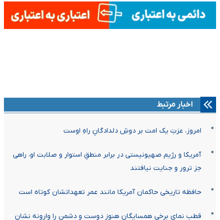
اخبار مرتبط
امروز، عزتِ یک امت بر دوشِ دلدادگانِ راهِ اوست
آمریکا و رژیم صهیونیستی در برابر منطقِ استوار و صلابت او، راهی
جز ترور و جنایت نیافتند
حافظه تاریخی حاکمان آمریکا مانند عمر تعهداتشان کوتاه است
قطب نمای برخی همسایگان هنوز دوست و دشمن را وارونه نشان