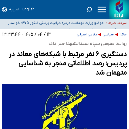
English
العربیه
۴۰ تا ۵۰ روز گرمای نسبی در پیش داریم/ دمای تهران به ۳۸ درجه می‌رسد
موضع وزارت بهداشت درباره ظرفیت پزشکی کنکور ۱۴۰۵: خواستار
سرخط خبرها :
اصلاح ظرفیت‌ها هستیم، اما هنوز پاسخ مشخصی نگرفته‌ایم
تعویق آزمون ورودی دکترای تخصصی فرماندهی صحنه عملیات و
۱۳ / ۰۴ / ۱۴۰۵ - ۱۳:۳۳:۴۴
خانه
سیاسی
دفاعی امنیتی
خبرنگاران راویان حقیقت با دغدغه نان، مسکن و بیمه
دکترای تخصصی جغرافیای نظامی دافوس آجا
آخرین وضعیت شیوع عفونت‌های تنفسی در کشور/ خوزستان و کرمان بالاتر از
روابط عمومی سپاه سیدالشهدا خبر داد:
آستانه هشدار
دستگیری ۶ نفر مرتبط با شبکه‌های معاند در
پردیس؛ رصد اطلاعاتی منجر به شناسایی
متهمان شد