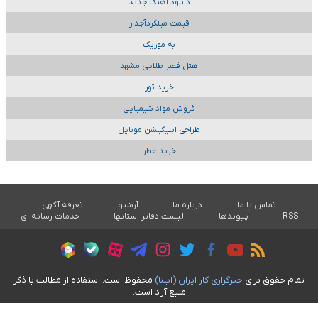
دانلود آهنگ جدید
قیمت میلگردآجدار
به موزیک
هتل قصر طلایی مشهد
خرید تور
فروش مواد شیمیایی
طراحی اپلیکیشن موبایل
خرید عطر
تماس با ما
درباره ما
آرشیو
تعرفه آگهی
RSS
پیوندها
لیست دفاتر استانها
خدمات رسانه ای
تمام حقوق برای
خبرگزاری کار ايران (ايلنا)
محفوظ است. استفاده از مطالب با ذکر
منبع آزاد است.