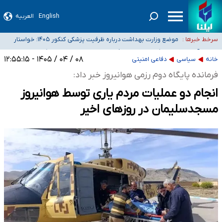
English
العربیه
۴۰ تا ۵۰ روز گرمای نسبی در پیش داریم/ دمای تهران به ۳۸ درجه می‌رسد
موضع وزارت بهداشت درباره ظرفیت پزشکی کنکور ۱۴۰۵: خواستار
سرخط خبرها :
اصلاح ظرفیت‌ها هستیم، اما هنوز پاسخ مشخصی نگرفته‌ایم
تعویق آزمون ورودی دکترای تخصصی فرماندهی صحنه عملیات و
خبرنگاران راویان حقیقت با دغدغه نان، مسکن و بیمه
دکترای تخصصی جغرافیای نظامی دافوس آجا
۰۸ / ۰۴ / ۱۴۰۵ - ۱۲:۵۵:۱۵
خانه
سیاسی
دفاعی امنیتی
آخرین وضعیت شیوع عفونت‌های تنفسی در کشور/ خوزستان و کرمان بالاتر از
فرمانده پایگاه دوم رزمی هوانیروز خبر داد:
آستانه هشدار
انجام دو عملیات مردم یاری توسط هوانیروز
مسجدسلیمان در روزهای اخیر