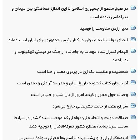
در هیچ مقطع از جمهوری اسلامی تا این اندازه هماهنگی بین میدان و
دیپلماسی نبوده است
دنیا ارزش مقاومت را فهمید
اعضای دولت با تمام توان در کنار رئیس جمهوری برای ایران ایستاده‌اند
انهدام کنترل‌شده مهمات به‌ جامانده از جنگ در بهمئی کهگیلویه و
بویراحمد
شخصیت و عظمت یک زن در پرتوی عفت و حیا است
آذربایجان کتاب گشوده تاریخ ایران و مدرسه آزادگی و تمدن است
وحدت حول محور ولایت، امروز از نان شب واجب‌تر است
شورای عتف از حالت تشریفاتی خارج می‌شود
صداقت دولت و اتحاد ملی؛ عواملی که موجب شده کشور در شزایط
سخت سرپا بماند/ عقلای کشور تفرقه‌افکنان را توجیه کنند
ابربدهکاران ارزی و پشت‌پرده تراستی‌ها معرفی شوند/ بیشترین