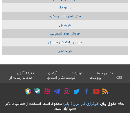
به موزیک
هتل قصر طلایی مشهد
خرید تور
فروش مواد شیمیایی
طراحی اپلیکیشن موبایل
خرید عطر
تماس با ما
درباره ما
آرشیو
تعرفه آگهی
RSS
پیوندها
لیست دفاتر استانها
خدمات رسانه ای
تمام حقوق برای
خبرگزاری کار ايران (ايلنا)
محفوظ است. استفاده از مطالب با ذکر
منبع آزاد است.
طراحی سایت خبری آسام