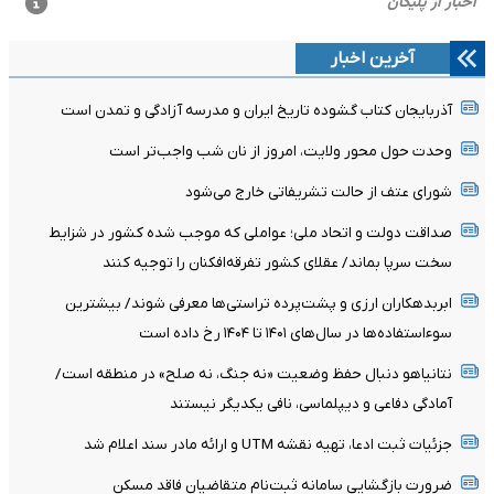
آخرین اخبار
آذربایجان کتاب گشوده تاریخ ایران و مدرسه آزادگی و تمدن است
وحدت حول محور ولایت، امروز از نان شب واجب‌تر است
شورای عتف از حالت تشریفاتی خارج می‌شود
صداقت دولت و اتحاد ملی؛ عواملی که موجب شده کشور در شزایط
سخت سرپا بماند/ عقلای کشور تفرقه‌افکنان را توجیه کنند
ابربدهکاران ارزی و پشت‌پرده تراستی‌ها معرفی شوند/ بیشترین
سوءاستفاده‌ها در سال‌های ۱۴۰۱ تا ۱۴۰۴ رخ داده است
نتانیاهو دنبال حفظ وضعیت «نه جنگ، نه صلح» در منطقه است/
آمادگی دفاعی و دیپلماسی، نافی یکدیگر نیستند
جزئیات ثبت ادعا، تهیه نقشه UTM و ارائه مادر سند اعلام شد
ضرورت بازگشایی سامانه ثبت‌نام متقاضیان فاقد مسکن