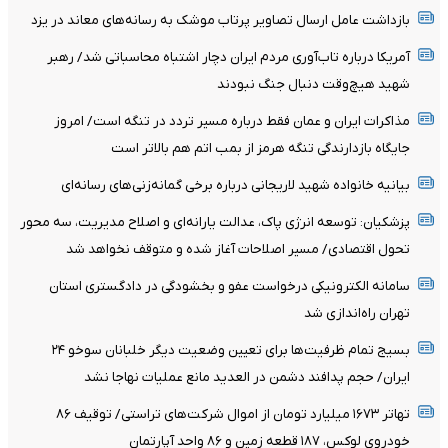
بازداشت عامل ارسال تصاویر پرتاب موشک به رسانه‌های معاند در یزد
آمریکا درباره تاب‌آوری مردم ایران دچار اشتباه محاسباتی شد/ رهبر
شهید هیچ‌وقت دنبال جنگ نبودند
مذاکرات ایران و عمان فقط درباره مسیر تردد در تنگه است/ امروز
جایگاه بازدارندگی تنگه هرمز از بمب اتم هم بالاتر است
بیانیه خانواده شهید لاریجانی درباره برخی گمانه‌زنی‌های رسانه‌ای
پزشکیان: توسعه انرژی پاک، عدالت یارانه‌ای و اصلاح مدیریت، سه محور
تحول اقتصادی/ مسیر اصلاحات آغاز شده و متوقف نخواهد شد
سامانه الکترونیکی درخواست عفو و بخشودگی در دادگستری استان
تهران راه‌اندازی شد
بسیج تمام ظرفیت‌ها برای تعیین وضعیت دیگر خلبانان سوخو ۲۴
ایران/ حجم پدافند دشمن در العدید مانع عملیات نهاجا نشد
تهاتر ۱۶۷۳ میلیارد تومان از اموال شرکت‌های تراستی/ توقیف ۸۶
خودروی لوکس، ۱۸۷ قطعه زمین و ۸۶ واحد آپارتمان