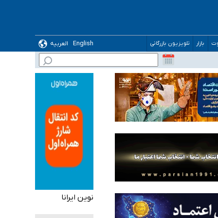
English
العربیه
وت
بازار
تلویزیون بازرگانی
 می‌شود
نوین ایرانا