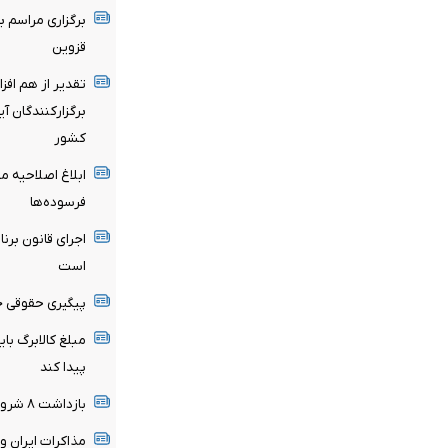
برگزاری مراسم ب
قزوین
تقدیر از هم افز
برگزارکنندگان آ
کشور
ابلاغ اصلاحیه 
فرسوده‌ها
اجرای قانون برنا
است
پیگیری حقوقی ج
مبلغ کالابرگ با
پیدا کند
بازداشت ۸ شرور مسلح مشهور در سیستان و بلوچستان
مذاکرات ایران و