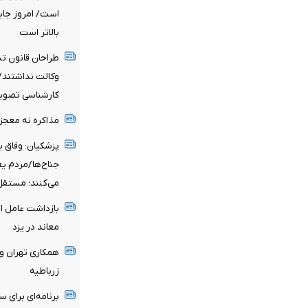
است/ امروز جایگ
بالاتر است
طراحان قانون ت
وکالت نداشتند/ 
کارشناسی تصو
مذاکره نه معجز
پزشکیان: وفاق ی
جناح‌ها/مردم ی
می‌کنند؛ مستقل
بازداشت عامل ا
معاند در یزد
همکاری تهران و 
زرباطیه
برنامه‌ای برای س