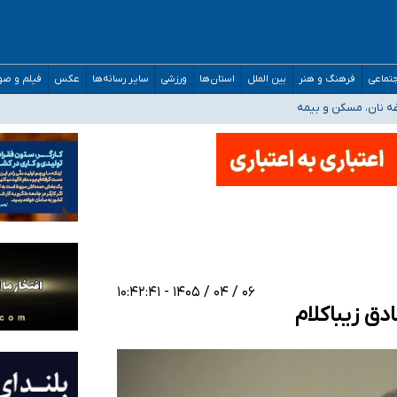
صحنه عملیات و دکترای تخصصی جغرافیای نظامی دافوس آجا
تماعی
فرهنگ و هنر
بین الملل
استان‌ها
ورزشی
سایر رسانه‌ها
عکس
فیلم و ص
غه نان، مسکن و بیمه
فسی در کشور/ خوزستان و کرمان بالاتر از آستانه هشدار
رئیس جمهور خواستیم ورود کند
مارات در کشور/ درباره محصلان باقی‌مانده در دبی متناسب با شرایط جدید تصمیم‌گیری
۰۶ / ۰۴ / ۱۴۰۵ - ۱۰:۴۲:۴۱
ق زیباکلام