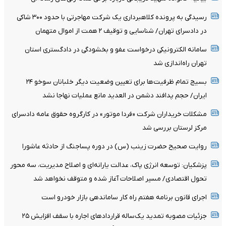
رسیدگی به پرونده کلاهبرداری یک شرکت مهاجرتی با حدود ۳۰۰ شاکی
در دادسرای تهران/ شناسایی و توقیف ۲ همت از اموال متهمان
سامانه الکترونیکی درخواست عفو و بخشودگی در دادگستری استان
تهران راه‌اندازی شد
بسیج تمام ظرفیت‌ها برای تعیین وضعیت دیگر خلبانان سوخو ۲۴
ایران/ حجم پدافند دشمن در العدید مانع عملیات نهاجا نشد
مشکلات خریداران شرکت «فردا موتور» در کارگروه حقوق عامه دادسرای
مرکز لرستان بررسی شد
روایت صحیح حضرت زینب (س) در دوره پساجنگ از حادثه عاشورا
پزشکیان: توسعه انرژی پاک، عدالت یارانه‌ای و اصلاح مدیریت، سه محور
تحول اقتصادی/ مسیر اصلاحات آغاز شده و متوقف نخواهد شد
اجرای قانون برنامه هفتم راه کار ساماندهی بازار خودرو است
جزئیات مصوبه تمدید یک‌ساله قرارداد‌های اجاره با سقف افزایش ۲۵