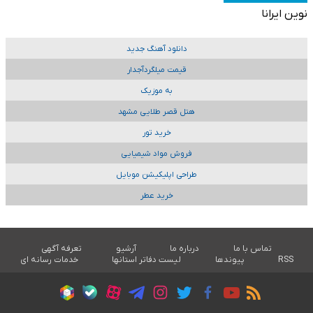
نوین ایرانا
دانلود آهنگ جدید
قیمت میلگردآجدار
به موزیک
هتل قصر طلایی مشهد
خرید تور
فروش مواد شیمیایی
طراحی اپلیکیشن موبایل
خرید عطر
تماس با ما
درباره ما
آرشیو
تعرفه آگهی
RSS
پیوندها
لیست دفاتر استانها
خدمات رسانه ای