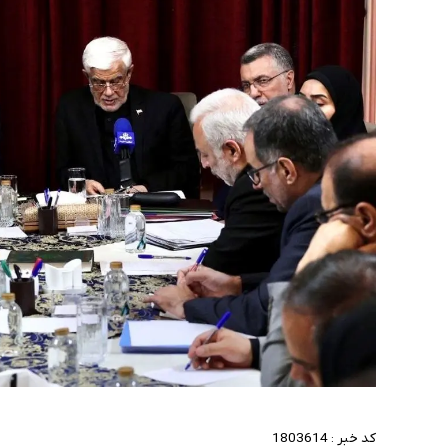
کد خبر :
1803614