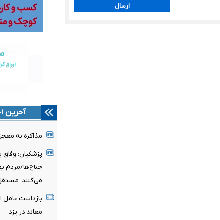
ارسال
آخرین اخ
مذاکره نه معجز
پزشکیان: وفاق ی
جناح‌ها/مردم ی
می‌کنند؛ مستقل
بازداشت عامل ا
معاند در یزد