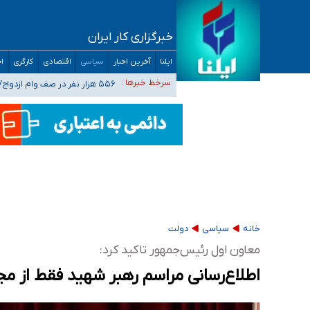
ثبت‌نام بخش عمده دانش‌آموزان مدارس ایرانی ا
خبرگزاری کار ایران
هشدار درباره مصرف و دسترسی آسان به ماده م
ایلنا
آخرین اخبار
سیاسی
اقتصادی
کارگری
اج
بازگشت اساتید دانشگاه فرهنگیان به کجا رسید؟
۵۵۶ هزار نفر در صف وام ازدواج/ بانک سرمایه با وجود ۲۵۰ متقاضی، تاکنون هیچ فقره وامی پرداخت نکرده است
سرخط خبرها :
کسانی که خواهان ادامه جنگ هستند، برنامه خود را
خانه
سیاسی
دولت
معاون اول رئیس‌جمهور تاکید کرد:
اطلاع‌رسانی مراسم رهبر شهید فقط از م