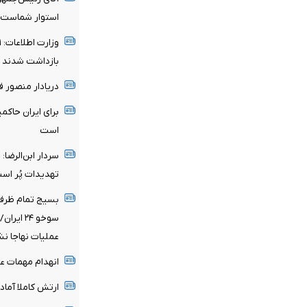
استوار شماست
بازداشت شدند
دریادار منصور 
برای ایران حاکم
است
سردار ابن‌الرضا
تهدیدات پُر اس
بسیج تمام ظرفی
سوخو ۲۴ 
عملیات نهاجا ن
انهدام مهمات ع
ارتش کاملا آما