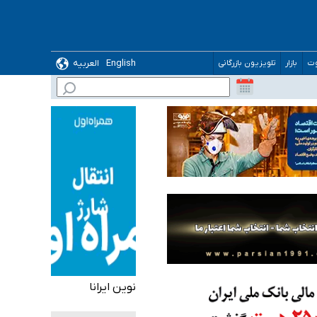
English
العربیه
وت
بازار
تلویزیون بازرگانی
 می‌شود
نوین ایرانا