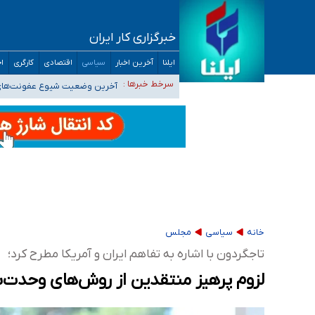
خبرگزاری کار ایران
تعویق آزمون ورودی دکترای تخصصی فرماندهی 
ایلنا
آخرین اخبار
سیاسی
اقتصادی
کارگری
اج
خبرنگاران راویان حقیقت با دغدغه نان، مسکن و
سرخط خبرها :
آخرین وضعیت شیوع عفونت‌های تن
هیچ پرستاری بازداشت یا اخراج نشده است/ از 
ثبت‌نام بخش عمده دانش‌آموزان مدارس ایرانی ا
خانه
سیاسی
مجلس
تاجگردون با اشاره به تفاهم ایران و آمریکا مطرح کرد؛
لزوم پرهیز منتقدین از روش‌های وحدت‌