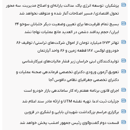
پزشکیان: توسعه انرژی پاک، عدالت یارانه‌ای و اصلاح مدیریت، سه محور
تحول اقتصادی/ مسیر اصلاحات آغاز شده و متوقف نخواهد شد
بسیج تمام ظرفیت‌ها برای تعیین وضعیت دیگر خلبانان سوخو ۲۴
ایران/ حجم پدافند دشمن در العدید مانع عملیات نهاجا نشد
تهاتر ۱۶۷۳ میلیارد تومان از اموال شرکت‌های تراستی/ توقیف ۸۶
خودروی لوکس، ۱۸۷ قطعه زمین و ۸۶ واحد آپارتمان
تولیدکنندگان لبنی خراسان زیر فشار مالیات‌های غیرکارشناسی
تعویق آزمون ورودی دکترای تخصصی فرماندهی صحنه عملیات و
دکترای تخصصی جغرافیای نظامی دافوس آجا
اجرای قانون برنامه هفتم راه کار ساماندهی بازار خودرو است
جزئیات ثبت ادعا، تهیه نقشه UTM و ارائه مادر سند اعلام شد
برگزاری مراسم بزرگداشت شهیدان بابایی و لشگری در قزوین
قسمت دوم گفت‌وگوی رئیس جمهور امشب پخش خواهد شد