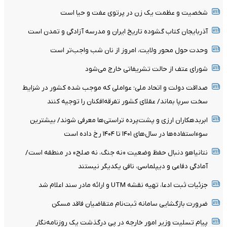
شخصیت و عظمت یک زن در پرتوی عفت و حیا است
آذربایجان کتاب گشوده تاریخ ایران و مدرسه آزادگی و تمدن است
وحدت حول محور ولایت، امروز از نان شب واجب‌تر است
شورای عتف از حالت تشریفاتی خارج می‌شود
صداقت دولت و اتحاد ملی؛ عواملی که موجب شده کشور در شزایط
سخت سرپا بماند/ عقلای کشور تفرقه‌افکنان را توجیه کنند
ابربدهکاران ارزی و پشت‌پرده تراستی‌ها معرفی شوند/ بیشترین
سوءاستفاده‌ها در سال‌های ۱۴۰۱ تا ۱۴۰۴ رخ داده است
نتانیاهو دنبال حفظ وضعیت «نه جنگ، نه صلح» در منطقه است/
آمادگی دفاعی و دیپلماسی، نافی یکدیگر نیستند
جزئیات ثبت ادعا، تهیه نقشه UTM و ارائه مادر سند اعلام شد
ضرورت بازگشایی سامانه ثبت‌نام متقاضیان فاقد مسکن
پیام تسلیت وزیر امور خارجه در پی درگذشت یک روزنامه‌نگار