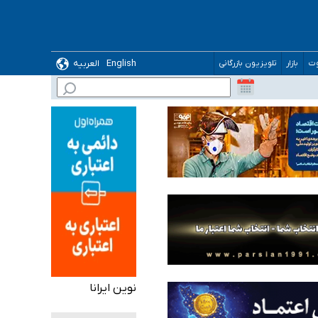
English
العربیه
وت
بازار
تلویزیون بازرگانی
 می‌شود
نوین ایرانا