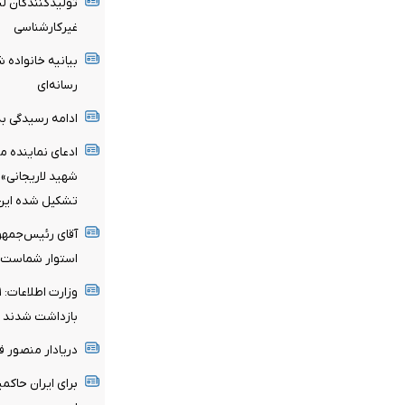
تولیدکنندگان لب
غیرکارشناسی
بیانیه خانواده ش
رسانه‌ای
ادامه رسیدگی به 
ادعای نماینده م
شهید لاریجانی»
تشکیل شده این ا
آقای رئیس‌جمهو
استوار شماست
بازداشت شدند
دریادار منصور 
برای ایران حاکم