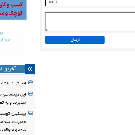
ارسال
آخرین اخ
اصابتی در قشم و ب
این دیپلماسی ن
بپذیرید و به ت
پزشکیان: توسعه ا
مدیریت، سه محو
شده و متوقف ن