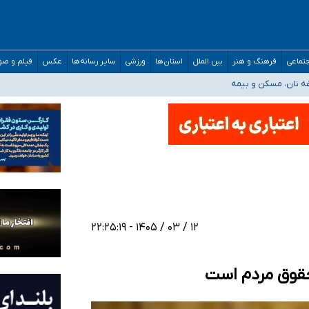
صحنه عملیات و دکترای تخصصی جغرافیای نظامی دافوس آجا
تماعی
فرهنگ و هنر
بین الملل
استان‌ها
ورزشی
سایر رسانه‌ها
عکس
فیلم و ص
غه نان، مسکن و بیمه
فسی در کشور/ خوزستان و کرمان بالاتر از آستانه هشدار
رئیس جمهور خواستیم ورود کند
مارات در کشور/ درباره محصلان باقی‌مانده در دبی متناسب با شرایط جدید تصمیم‌گیری
۱۲ / ۰۳ / ۱۴۰۵ - ۲۲:۲۵:۱۹
 حقوق مردم است