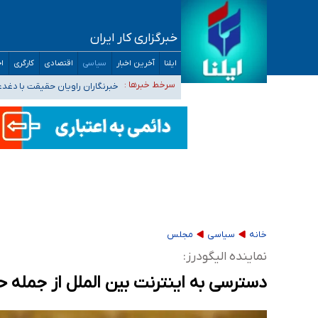
خبرگزاری کار ایران
تعویق آزمون ورودی دکترای تخصصی فرماندهی 
ایلنا
آخرین اخبار
سیاسی
اقتصادی
کارگری
اج
خبرنگاران راویان حقیقت با دغد
سرخط خبرها :
آخرین وضعیت شیوع عفونت‌های تن
هیچ پرستاری بازداشت یا اخراج نشده است/ از 
ثبت‌نام بخش عمده دانش‌آموزان مدارس ایرانی ا
خانه
سیاسی
مجلس
نماینده الیگودرز:
دسترسی به اینترنت بین الملل از جمله