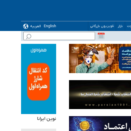
English
العربیه
وت
بازار
تلویزیون بازرگانی
 می‌شود
نوین ایرانا