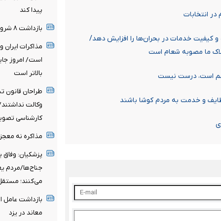
پیدا کند
در انتخابات
بازداشت ۸ شرور مسلح مشهور در سیستان و بلوچستان
ت و کیفیت خدمات در بحران‌ها را افزایش دهد/
مذاکرات ایران و
ملاک ما مصوبه شعام است
است/ امروز جایگ
بالاتر است
شم است، درست نیست
طراحان قانون ت
وظایف و خدمت به مردم کوشا باشند
وکالت نداشتند/ 
کارشناسی تصو
ی
مذاکره نه معجز
پزشکیان: وفاق ی
جناح‌ها/مردم ی
می‌کنند؛ مستقل
بازداشت عامل ا
معاند در یزد