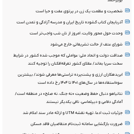
بویراحمد
شخصیت و عظمت یک زن در پرتوی عفت و حیا است
آذربایجان کتاب گشوده تاریخ ایران و مدرسه آزادگی و تمدن است
وحدت حول محور ولایت، امروز از نان شب واجب‌تر است
شورای عتف از حالت تشریفاتی خارج می‌شود
صداقت دولت و اتحاد ملی؛ عواملی که موجب شده کشور در شزایط
سخت سرپا بماند/ عقلای کشور تفرقه‌افکنان را توجیه کنند
ابربدهکاران ارزی و پشت‌پرده تراستی‌ها معرفی شوند/ بیشترین
سوءاستفاده‌ها در سال‌های ۱۴۰۱ تا ۱۴۰۴ رخ داده است
نتانیاهو دنبال حفظ وضعیت «نه جنگ، نه صلح» در منطقه است/
آمادگی دفاعی و دیپلماسی، نافی یکدیگر نیستند
جزئیات ثبت ادعا، تهیه نقشه UTM و ارائه مادر سند اعلام شد
ضرورت بازگشایی سامانه ثبت‌نام متقاضیان فاقد مسکن