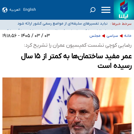
سیدحسن خمینی عزادار شد
آمار خودکشی نسبت به سال‌های قبل افزایش نیافته است
English
العربیه
دستگیری عامل اصلی حادثه فوت حمیدرضا رجب‌زاده
نباید تفسیرهای سلیقه‌ای از مواضع رسمی کشور ارائه شود
سرخط خبرها :
«زیرمیزی» برای داوطلبان پزشکی سراب است/ دریافت‌های غیرمتعارف در شأن پزشکی
۰۳ / ۰۳ / ۱۴۰۵ - ۱۹:۱۸:۵۶
خانه
سیاسی
مجلس
و کشورمان نیست/ نظام سلامت جلوی این رویه را بگیرد
رضایی کوچی نشست کمیسیون عمران را تشریح کرد:
عمر مفید ساختمان‌ها به کمتر از ۱۵ سال
رسیده است