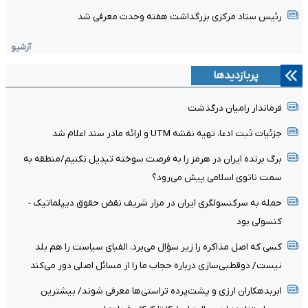
رئیس ستاد مرکزی بزرگداشت هفته وحدت معرفی شد
آرشیو
پربازدیدها
فرماندار رامیان درگذشت
جزئیات ثبت ادعا، تهیه نقشه UTM و ارائه مادر سند اعلام شد
برگ برنده ایران در هرمز را به فرصت سوخته تبدیل نکنیم/منطقه به
سمت ناتوی اسلامی پیش می‌رود؟
حمله به سرکنسولگری ایران در مزار شریف نقض حقوق دیپلماتیک -
کنسولی بود
کسی که اصل مذاکره را زیر سؤال می‌برد، الفبای سیاست را هم بلد
نیست/ دوقطبی‌سازی درباره حجاب ما را از مسائل اصلی دور می‌کند
ابربدهکاران ارزی و پشت‌پرده تراستی‌ها معرفی شوند/ بیشترین