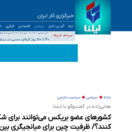
خبرگزاری کار ایران
ضرورت آموزش حریم خصوصی در فضای آنلاین در 
ایلنا
آخرین اخبار
سیاسی
اقتصادی
کارگری
اج
مجرمان از ترس رسوایی
افزایش تعداد مراکز همسان‌گزینی به ۲۳۰ مرکز/ بررسی صلاحیت و نظارت‌ها به سازمان تبلیغات واگذار شده است
سرخط خبرها :
۴۰ تا ۵۰ روز گرمای نسبی در پیش داریم/ دمای تهران به ۳۸ درجه می‌رسد
موضع وزارت بهداشت درباره ظرفیت پزشکی کنکور ۱۴۰۵: خواستار اصلاح ظرفیت‌ها هستیم، اما هنوز پاسخ مشخصی نگرفت
تعویق آزمون ورودی دکترای تخصصی فرماندهی 
خانه
سیاسی
سیاست خارجی
هانی‌زاده در گفت‌وگو با ایلنا:
کشورهای عضو بریکس می‌توانند برای شک
کنند؟/ ظرفیت چین برای میانجیگری بین 