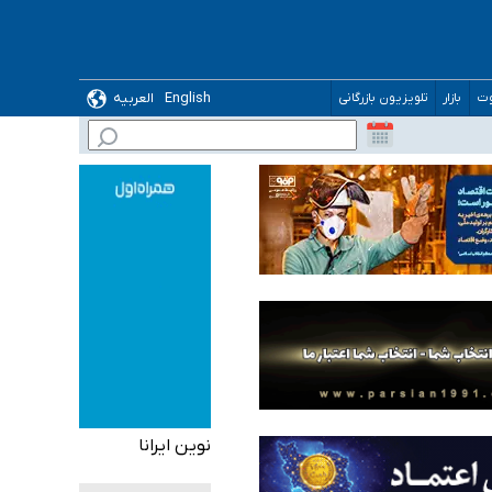
ده
English
العربیه
وت
بازار
تلویزیون بازرگانی
نوین ایرانا