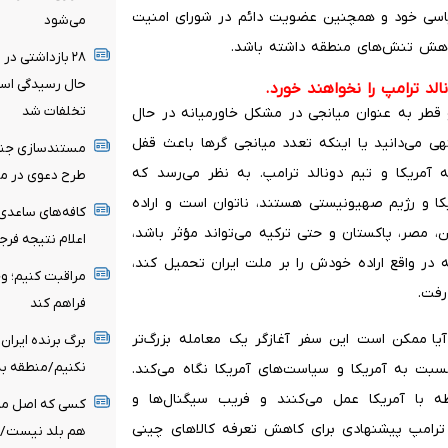
سیاسی خود و همچنین عضویت دائم در شورای امنیت
می‌شود
کاهش تنش‌های منطقه داشته باشد.
حال رسیدگی است
د ترامپ را نخواهند خورد.
تخلفات شد
و قطر به عنوان میانجی در مشکل خاورمیانه در حال
تهی می‌دانید یا اینکه تعدد میانجی گرها باعث قفل
مستندسازی جنای
مریکا و تیم دونالد ترامپ. به نظر می‌رسد که
طرح دعوی در مجا
ا و رژیم صهیونیستی هستند، ناتوان است و اراده
کافه‌های ساعدی‌
ن، مصر، پاکستان و حتی ترکیه می‌تواند مؤثر باشد،
اعلام نتیجه فرج
در واقع اراده خودش را بر ملت ایران تحمیل کند،
مراقبت کنیم؛ وج
رفت.
فراهم کند
ا ممکن است این سفر آغازگر یک معامله بزرگ‌تر
برگ برنده ایران
نکنیم/منطقه به
سبت به آمریکا و سیاست‌های آمریکا نگاه می‌کند.
ه با آمریکا عمل می‌کنند و فریب سیگنال‌ها و
کسی که اصل مذاک
ترامپ پیشنهادی برای کاهش تعرفه کالاهای چینی
هم بلد نیست/ دو