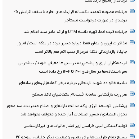
فرماندار رامیان درگذشت
جزئیات مصوبه تمدید یک‌ساله قرارداد‌های اجاره با سقف افزایش ۲۵
درصدی در صورت درخواست مستأجر
جزئیات ثبت ادعا، تهیه نقشه UTM و ارائه مادر سند اعلام شد
مذاکرات ایران و عمان فقط درباره مسیر تردد در تنگه است/ امروز
جایگاه بازدارندگی تنگه هرمز از بمب اتم هم بالاتر است
ابربدهکاران ارزی و پشت‌پرده تراستی‌ها معرفی شوند/ بیشترین
سوءاستفاده‌ها در سال‌های ۱۴۰۱ تا ۱۴۰۴ رخ داده است
بیانیه خانواده شهید لاریجانی درباره برخی گمانه‌زنی‌های رسانه‌ای
ضرورت بازگشایی سامانه ثبت‌نام متقاضیان فاقد مسکن
پزشکیان: توسعه انرژی پاک، عدالت یارانه‌ای و اصلاح مدیریت، سه محور
تحول اقتصادی/ مسیر اصلاحات آغاز شده و متوقف نخواهد شد
تولیدکنندگان لبنی خراسان زیر فشار مالیات‌های غیرکارشناسی
بسیج تمام ظرفیت‌ها برای تعیین وضعیت دیگر خلبانان سوخو ۲۴