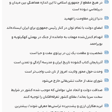
در هیچ مقطع از جمهوری اسلامی تا این اندازه هماهنگی بین میدان و
دیپلماسی نبوده است
دنیا ارزش مقاومت را فهمید
اعضای دولت با تمام توان در کنار رئیس جمهوری برای ایران ایستاده‌اند
انهدام کنترل‌شده مهمات به‌ جامانده از جنگ در بهمئی کهگیلویه و
بویراحمد
شخصیت و عظمت یک زن در پرتوی عفت و حیا است
آذربایجان کتاب گشوده تاریخ ایران و مدرسه آزادگی و تمدن است
وحدت حول محور ولایت، امروز از نان شب واجب‌تر است
شورای عتف از حالت تشریفاتی خارج می‌شود
صداقت دولت و اتحاد ملی؛ عواملی که موجب شده کشور در شزایط
سخت سرپا بماند/ عقلای کشور تفرقه‌افکنان را توجیه کنند
ابربدهکاران ارزی و پشت‌پرده تراستی‌ها معرفی شوند/ بیشترین