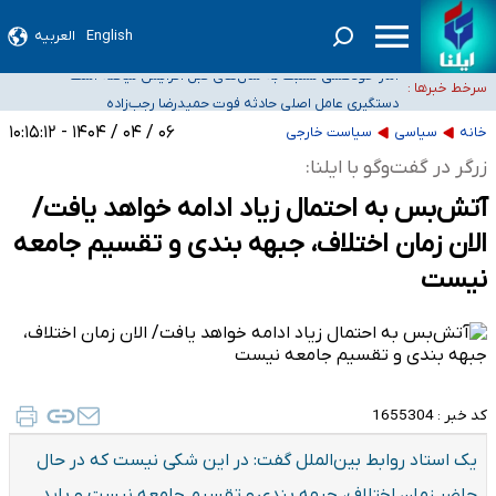
سیدحسن خمینی عزادار شد
English
العربیه
آمار خودکشی نسبت به سال‌های قبل افزایش نیافته است
سرخط خبرها :
دستگیری عامل اصلی حادثه فوت حمیدرضا رجب‌زاده
نباید تفسیرهای سلیقه‌ای از مواضع رسمی کشور ارائه شود
۰۶ / ۰۴ / ۱۴۰۴ - ۱۰:۱۵:۱۲
خانه
سیاسی
سیاست خارجی
«زیرمیزی» برای داوطلبان پزشکی سراب است/ دریافت‌های غیرمتعارف در شأن پزشکی
زرگر در گفت‌وگو با ایلنا:
و کشورمان نیست/ نظام سلامت جلوی این رویه را بگیرد
آتش‌بس به احتمال زیاد ادامه خواهد یافت/
الان زمان اختلاف، جبهه بندی و تقسیم جامعه
نیست
کد خبر :
1655304
یک استاد روابط بین‌الملل گفت: در این شکی نیست که در حال
حاضر زمان اختلاف، جبهه بندی و تقسیم جامعه نیست و باید