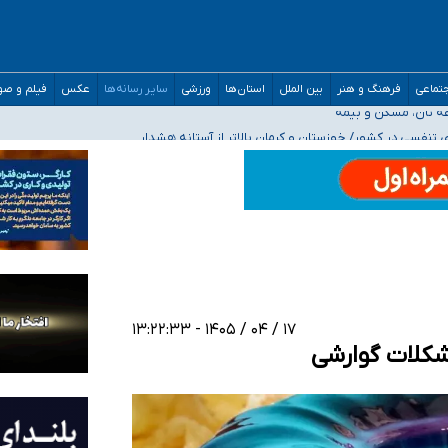
صحنه عملیات و دکترای تخصصی جغرافیای نظامی دافوس آجا
تماعی
فرهنگ و هنر
بین الملل
استان‌ها
ورزشی
سایر رسانه‌ها
عکس
فیلم و ص
 بیمه
فسی در کشور/ خوزستان و کرمان بالاتر از آستانه هشدار
رئیس جمهور خواستیم ورود کند
مارات در کشور/ درباره محصلان باقی‌مانده در دبی متناسب با شرایط جدید تصمیم‌گیری
۱۷ / ۰۴ / ۱۴۰۵ - ۱۳:۲۲:۳۳
شکلات گوارشی