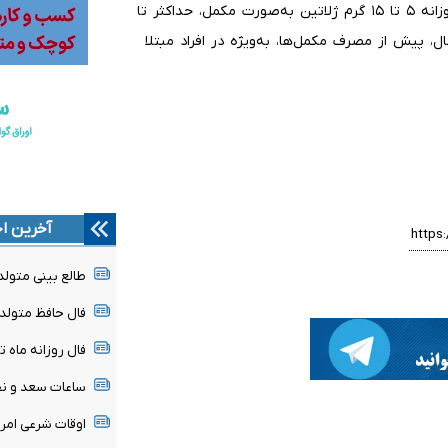
بر اساس توصیه مؤسسه ملی سلامت آمریکا (NIH)، مصرف روزانه ۵ تا ۱۵ گرم ژلاتین به‌صورت مکمل، حداکثر تا
، پیش از مصرف مکمل‌ها، به‌ویژه در افراد مبتلا
آخرین اخ
طالع بینی متولدین ۱۶ 
فال حافظ متولدین هر م
فال روزانه ماه تولد - ج
ساعات سعد و نحس امرو
اوقات شرعی امروز جمعه 