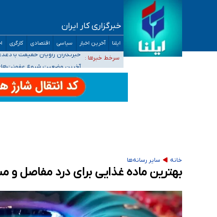
خبرگزاری کار ایران
تعویق آزمون ورودی دکترای تخصصی فرماندهی 
ایلنا
آخرین اخبار
سیاسی
اقتصادی
کارگری
اج
خبرنگاران راویان حقیقت با دغدغه نان، مسکن و
سرخط خبرها :
آخرین وضعیت شیوع عفونت‌های تن
هیچ پرستاری بازداشت یا اخراج نشده است/ از 
ثبت‌نام بخش عمده دانش‌آموزان مدارس ایرانی ا
خانه
سایر رسانه‌ها
بهترین ماده غذایی برای درد مفاصل و م