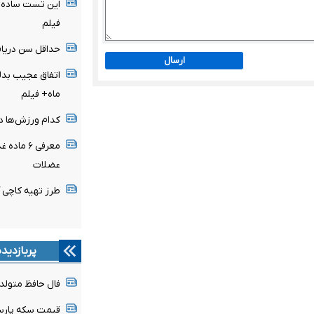
این تست ساده، 
فیلم
حداقل سن دریاف
ارسال
ماه+ فیلم
کدام ورزش‌ها در
معرفی ۶ 
عضلات
طرز تهیه کاچی 
پربازدید
فال حافظ متولدین هر 