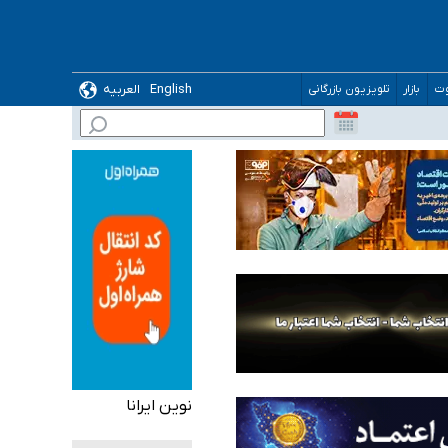
English
العربیه
وت
بازار
تلویزیون بازرگانی
 می‌شود
نوین ایرانا