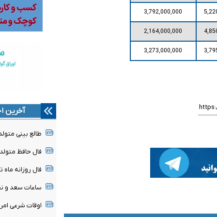
3,792,000,000
5,22
2,164,000,000
4,85
3,273,000,000
3,79
آخرین اخ
طالع بینی متولدین ۱۶ 
فال حافظ متولدین هر م
فال روزانه ماه تولد - ج
ساعات سعد و نحس امرو
اوقات شرعی امروز جمعه 