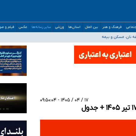
صحنه عملیات و دکترای تخصصی جغرافیای نظامی دافوس آجا
تماعی
فرهنگ و هنر
بین الملل
استان‌ها
ورزشی
سایر رسانه‌ها
عکس
فیلم و ص
غه نان، مسکن و بیمه
فسی در کشور/ خوزستان و کرمان بالاتر از آستانه هشدار
رئیس جمهور خواستیم ورود کند
مارات در کشور/ درباره محصلان باقی‌مانده در دبی متناسب با شرایط جدید تصمیم‌گیری
۱۷ / ۰۴ / ۱۴۰۵ - ۰۹:۵۰:۰۴