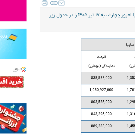
قیمت متوسط بازار آزاد و قیمت نمایندگی خودرو‌های سایپا امروز چهارشنبه ۱۷ تیر ۱۴۰۵ را در جدول زیر
ایپا
قیمت
ان)
نمایندگی (تومان)
838,588,000
1,35
1,080,927,000
1,70
803,585,000
1,29
843,295,000
1,31
889,288,000
1,45