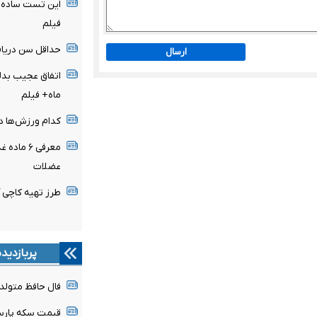
این تست ساده، 
فیلم
حداقل سن دریاف
ارسال
ماه+ فیلم
کدام ورزش‌ها در
معرفی ۶ 
عضلات
طرز تهیه کاچی 
پربازدید
فال حافظ متولدین هر 