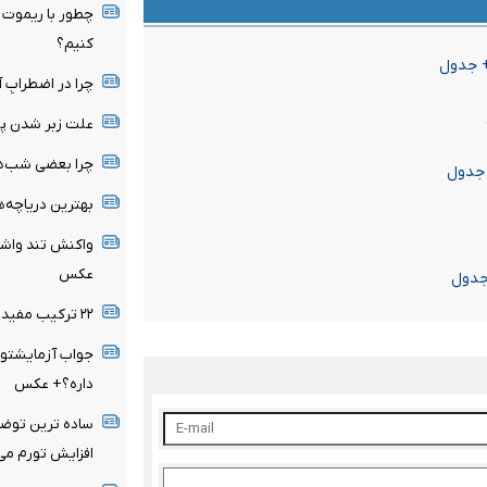
چطور با ریموت خ
کنیم؟
چرا در اضطرابِ آ
علت زبر شدن پ
چرا بعضی شب‌ها ساعت ۳ صبح 
بهترین دریاچه‌ه
عکس
۲۲ ترکیب مفید با ماست + عکس
جواب آزمایشتو 
داره؟+ عکس
ساده ترین توضی
افزایش تورم می