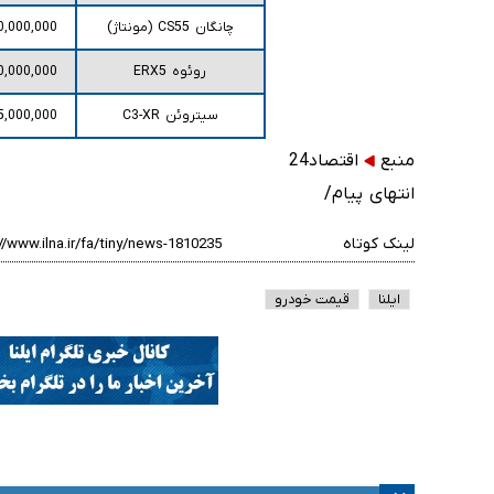
چانگان CS55 (مونتاژ)
0,000,000
روئوه ERX5
0,000,000
سیتروئن C3-XR
5,000,000
منبع
اقتصاد24
انتهای پیام/
لینک کوتاه
ایلنا
قیمت خودرو