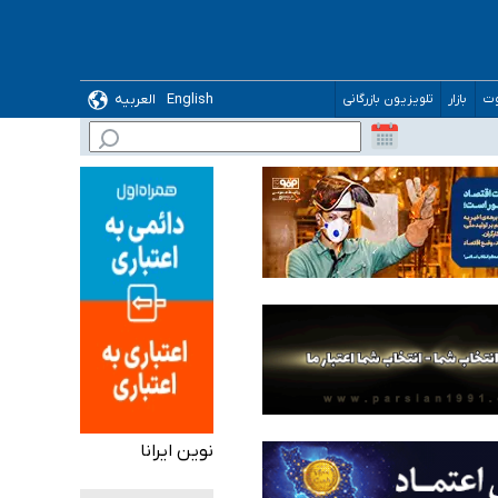
English
العربیه
وت
بازار
تلویزیون بازرگانی
 می‌شود
نوین ایرانا