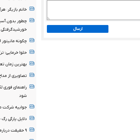
خانم بازیگر: هر
چطور بدون آسیب
ارسال
خورشیدگرفتگی 
چگونه مانیتور ICU را بخوانیم؟+ فیلم
حلوا خرمایی؛ تر
بهترین زمان تع
تصاویری از مداح
راهنمای فوری لک
شود
جوابیه شرکت صن
دلایل پارگی رگ
۹ حقیقت درباره داریوش هخامنشی که شاید نمی‌دانستید