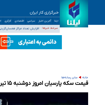
خبرگزاری کار ایران
ضرورت آموزش حریم خصوصی در فضای آنلاین در 
ایلنا
آخرین اخبار
سیاسی
اقتصادی
کارگری
اج
مجرمان از ترس رسوایی
افزایش تعداد مراکز همسان‌گزینی به ۲۳۰ مرکز/ بررسی صلاحیت و نظارت‌ها به سازمان تبلیغات و
سرخط خبرها :
۴۰ تا ۵۰ روز گرمای نسبی در پیش داریم/ دمای تهران به ۳۸ درجه می‌رسد
موضع وزارت بهداشت درباره ظرفیت پزشکی کنکور ۱۴۰۵: خواستار اصلاح ظرفیت‌ها هستیم، اما هنوز پاسخ مشخصی نگرفت
تعویق آزمون ورودی دکترای تخصصی فرماندهی 
خانه
سایر رسانه‌ها
قیمت سکه پارسیان امروز دوشنبه ۱۵ تیر ۱۴۰۵ + جدول