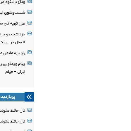
وداع باشکوه مرد
شست‌وشوی این م
طرز تهیه نان سیر
8 سال درس بخوانم تا پزشک شوم
راز تازه ماندن 
پیام ویدئویی رز
ایران + فیلم
پربازدید
فال حافظ متولدین هر م
فال حافظ متولدین هر م