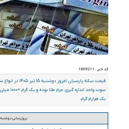
کد خبر :
1809211
یک هزارم گرم.
بروزرسانی:دوشنبه ۱۵ تی