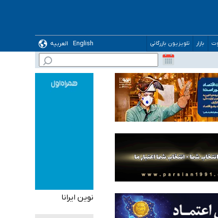
ده
English
العربیه
وت
بازار
تلویزیون بازرگانی
نوین ایرانا