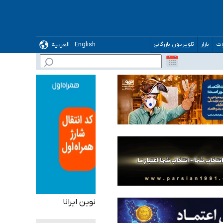
English
العربیه
وت
بازار
تلویزیون بازرگانی
نوین ایرانا