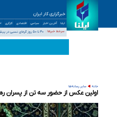
خبرگزاری کار ایران
افزایش تعداد مراکز همسان‌گزینی به ۲۳۰ مرکز/ بررسی صلاحیت و نظارت‌ها به سازمان تبلیغات واگذار شده است
ایلنا
آخرین اخبار
سیاسی
اقتصادی
کارگری
اج
۴۰ تا ۵۰ روز گرمای نسبی در پیش داریم/ دمای تهران به ۳۸ درجه می‌رسد
سرخط خبرها :
موضع وزارت بهداشت درباره ظرفیت پزشکی کنکور ۱۴۰۵: خواستار اصلاح ظرفیت‌ها
تعویق آزمون ورودی دکترای تخصصی فرماندهی 
خبرنگاران راویان حقیقت با دغدغه نان، مسکن و
خانه
سایر رسانه‌ها
اولین عکس از حضور سه تن از پسران رهب