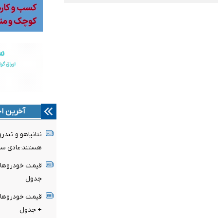
آخرین اخ
نتانیاهو و تند
هستند:عادی سا
جدول
+ جدول