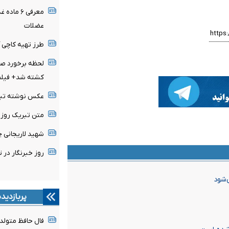
معرفی ۶ 
عضلات
طرز تهیه کاچی 
لحظه برخورد صاع
کشته شد+ فیلم
عکس نوشته تبریک 
متن تبریک روز خبرن
شهید لاریجانی 
روز خبرنگار در تقویم سال 
‌شود
پربازدید
فال حافظ متولدین هر 