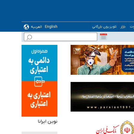
English
العربیه
وت
بازار
تلویزیون بازرگانی
 می‌شود
نوین ایرانا