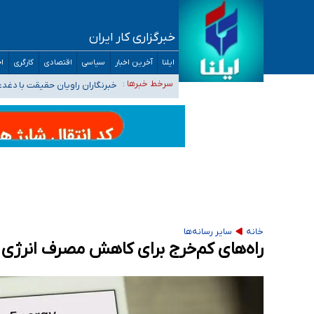
خبرگزاری کار ایران
تعویق آزمون ورودی دکترای تخصصی فرماندهی 
ایلنا
آخرین اخبار
سیاسی
اقتصادی
کارگری
اج
خبرنگاران راویان حقیقت با دغد
سرخط خبرها :
آخرین وضعیت شیوع عفونت‌های تن
هیچ پرستاری بازداشت یا اخراج نشده است/ از 
ثبت‌نام بخش عمده دانش‌آموزان مدارس ایرانی ا
خانه
سایر رسانه‌ها
راه‌های کم‌خرج برای کاهش مصرف انرژی د