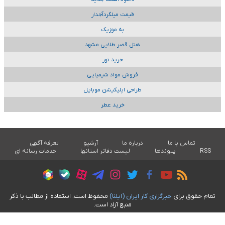
قیمت میلگردآجدار
به موزیک
هتل قصر طلایی مشهد
خرید تور
فروش مواد شیمیایی
طراحی اپلیکیشن موبایل
خرید عطر
تماس با ما
درباره ما
آرشیو
تعرفه آگهی
RSS
پیوندها
لیست دفاتر استانها
خدمات رسانه ای
تمام حقوق برای
خبرگزاری کار ايران (ايلنا)
محفوظ است. استفاده از مطالب با ذکر
منبع آزاد است.