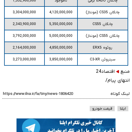
چانگان EADO برقی
ناموجود
1,552,900,000
چانگان CS35 (مونتاژ)
4,120,000,000
3,304,000,000
چانگان CS55
5,350,000,000
2,343,900,000
چانگان CS55 (مونتاژ)
5,000,000,000
3,792,000,000
روئوه ERX5
4,850,000,000
2,164,000,000
سیتروئن C3-XR
3,850,000,000
3,273,000,000
منبع
اقتصاد24
انتهای پیام/
لینک کوتاه
ایلنا
قیمت خودرو