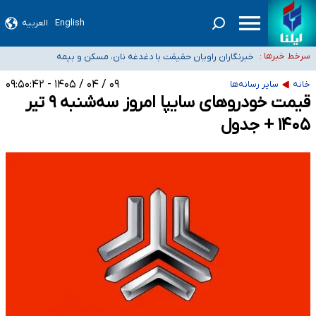
English
العربیه
تعویق آزمون ورودی دکترای تخصصی فرماندهی صحنه عملیات و دکترای تخصصی
جغرافیای نظامی دافوس آجا
خبرنگاران راویان حقیقت با دغدغه نان، مسکن و بیمه
سرخط خبرها :
آخرین وضعیت شیوع عفونت‌های تنفسی در کشور/ خوزستان و
۰۹ / ۰۴ / ۱۴۰۵ - ۰۹:۵۰:۴۲
خانه
سایر رسانه‌ها
کرمان بالاتر از آستانه هشدار
هیچ پرستاری بازداشت یا اخراج نشده است/ از رئیس جمهور خواستیم ورود کند
قیمت خودرو‌های سایپا امروز سه‌شنبه ۹ تیر
ثبت‌نام بخش عمده دانش‌آموزان مدارس ایرانی امارات در کشور/ درباره محصلان
۱۴۰۵ + جدول
باقی‌مانده در دبی متناسب با شرایط جدید تصمیم‌گیری می‌شود