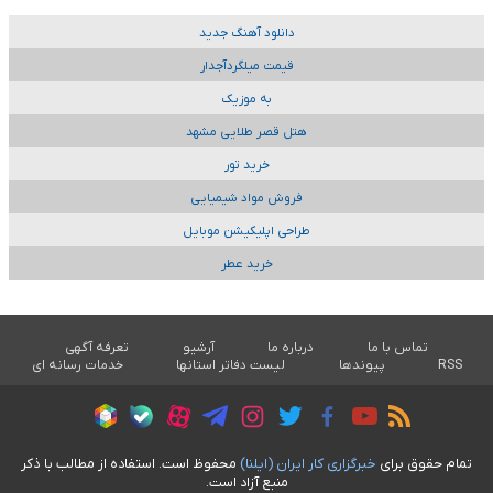
دانلود آهنگ جدید
قیمت میلگردآجدار
به موزیک
هتل قصر طلایی مشهد
خرید تور
فروش مواد شیمیایی
طراحی اپلیکیشن موبایل
خرید عطر
تماس با ما
درباره ما
آرشیو
تعرفه آگهی
RSS
پیوندها
لیست دفاتر استانها
خدمات رسانه ای
تمام حقوق برای
خبرگزاری کار ايران (ايلنا)
محفوظ است. استفاده از مطالب با ذکر
منبع آزاد است.