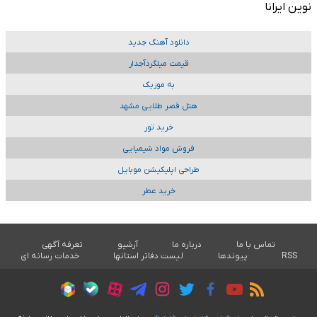
نوین ایرانا
دانلود آهنگ جدید
قیمت میلگردآجدار
به موزیک
هتل قصر طلایی مشهد
خرید تور
فروش مواد شیمیایی
طراحی اپلیکیشن موبایل
خرید عطر
تماس با ما
درباره ما
آرشیو
تعرفه آگهی
RSS
پیوندها
لیست دفاتر استانها
خدمات رسانه ای