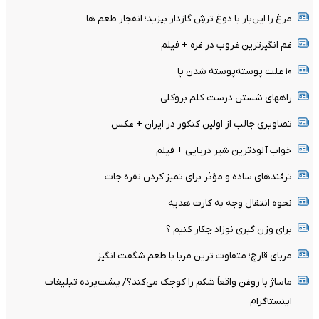
مرغ را این‌بار با دوغ ترشِ گازدار بپزید؛ انفجار طعم ها
غم انگیزترین غروب در غزه + فیلم
۱۰ علت پوسته‌پوسته شدن پا
راههای شستن درست کلم بروکلی
تصاویری جالب از اولین کنکور در ایران + عکس
خواب آلودترین شیر دریایی + فیلم
ترفندهای ساده و مؤثر برای تمیز کردن نقره جات
نحوه انتقال وجه به کارت هدیه
برای وزن گیری نوزاد چکار کنیم ؟
مربای قارچ؛ متفاوت ترین مربا با طعم شگفت انگیز
ماساژ با روغن واقعاً شکم را کوچک می‌کند؟/ پشت‌پرده تبلیغات
اینستاگرام