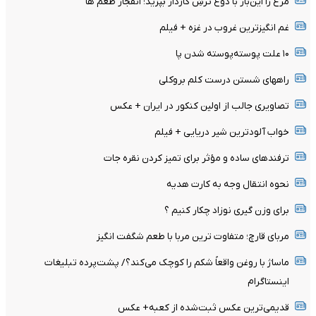
مرغ را این‌بار با دوغ ترشِ گازدار بپزید؛ انفجار طعم ها
غم انگیزترین غروب در غزه + فیلم
۱۰ علت پوسته‌پوسته شدن پا
راههای شستن درست کلم بروکلی
تصاویری جالب از اولین کنکور در ایران + عکس
خواب آلودترین شیر دریایی + فیلم
ترفندهای ساده و مؤثر برای تمیز کردن نقره جات
نحوه انتقال وجه به کارت هدیه
برای وزن گیری نوزاد چکار کنیم ؟
مربای قارچ؛ متفاوت ترین مربا با طعم شگفت انگیز
ماساژ با روغن واقعاً شکم را کوچک می‌کند؟/ پشت‌پرده تبلیغات
اینستاگرام
قدیمی‌ترین عکس ثبت‌شده از کعبه+ عکس