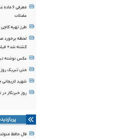
معرفی ۶ 
عضلات
طرز تهیه کاچی 
لحظه برخورد صاع
کشته شد+ فیلم
عکس نوشته تبریک 
متن تبریک روز خبرن
شهید لاریجانی 
روز خبرنگار در تقویم سال 
پربازدید
فال حافظ متولدین هر 