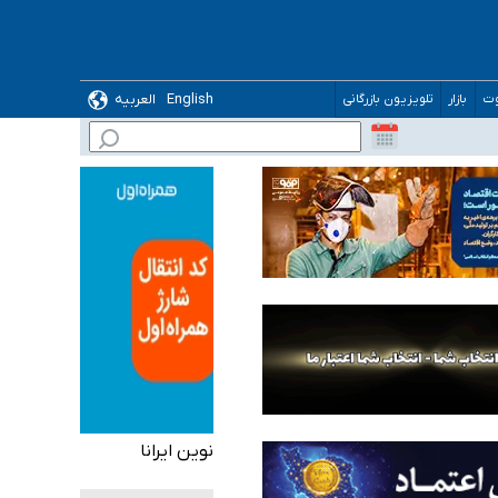
English
العربیه
وت
بازار
تلویزیون بازرگانی
 می‌شود
نوین ایرانا