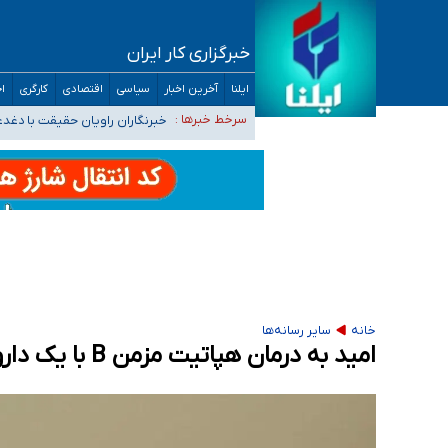
خبرگزاری کار ایران
تعویق آزمون ورودی دکترای تخصصی فرماندهی 
ایلنا
آخرین اخبار
سیاسی
اقتصادی
کارگری
اج
خبرنگاران راویان حقیقت با دغد
سرخط خبرها :
آخرین وضعیت شیوع عفونت‌های تن
هیچ پرستاری بازداشت یا اخراج نشده است/ از 
ثبت‌نام بخش عمده دانش‌آموزان مدارس ایرانی ا
خانه
سایر رسانه‌ها
امید به درمان هپاتیت مزمن B با یک داروی تزریقی جدید