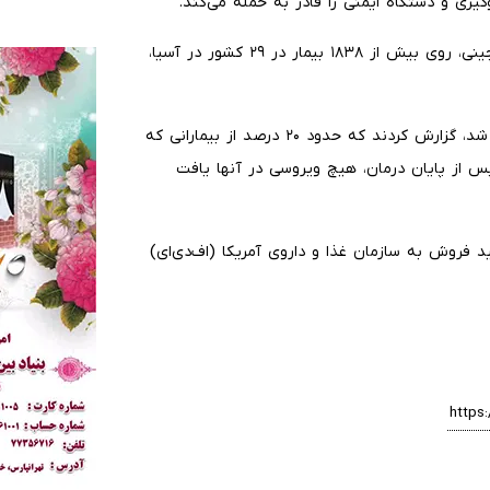
ری و دستگاه ایمنی را قادر به حمله می‌کند.
این دارو در دو مطالعه ۲۴ هفته‌ای به سرپرستی پژوهشگران چینی، روی بیش از ۱۸۳۸ بیمار در ۲۹ کشور در آسیا،
پژوهشگران در مقاله‌ای که در ژورنال پزشکی نیوانگلند منتشر شد، گزارش کردند که حدود ۲۰ درصد از بیمارانی که
افت کردند، عملا علاج شدند: یعنی ۴۸ هفته پس از پایان درمان، هیچ ویروسی در آنها یافت
د فروش به سازمان غذا و داروی آمریکا (اف‌دی‌ای)