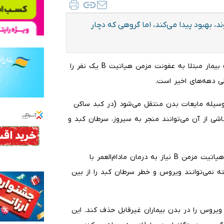
که دچار عفونت با ویروس هپاتیت B می‌شوند، بهبود پیدا می‌کند، اما گروهی که دچار
پژوهشگران روی داروی جدید کار کرده‌اند که توانسته از هر ۵ بیمار مبتلا به عفونت مزمن هپاتیت B یک نفر را
ی دهه‌های اخیر است.
امل بیماری که به وسیله مایعات بدن منتقل می‌شود (در کبد ساکن
شی از آن می‌توانند منجر به سیروز، سرطان کبد و
واکسنی برای پیشگیری از هپاتیت B وجود دارد، اما افراد دچار هپاتیت مزمن ‌B نیاز به درمان مادام‌العمر با
ه نمی‌توانند ویروس و خطر سرطان کبد را از بین
نام بپیروویرسن ( bepirovirsen) توانسته ویروس را در بدن بیماران غیرقابل حذف کند. این