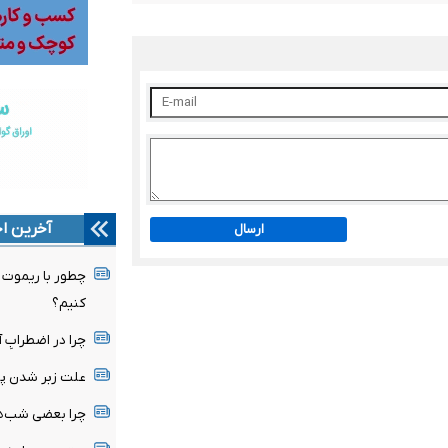
آخرین اخ
ارسال
چطور با ریموت خ
کنیم؟
چرا در اضطرابِ آ
علت زبر شدن پ
چرا بعضی شب‌ها ساعت ۳ صبح 