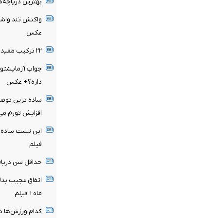
بهترین دریاچه‌ه
عکس
۲۲ ترکیب مفید با ماست + عکس
جواب آزمایشتو 
داره؟+ عکس
ساده ترین توضی
افزایش تورم می
این تست ساده، 
فیلم
حداقل سن دریاف
ماه+ فیلم
کدام ورزش‌ها در