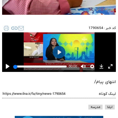
کد خبر :
1790654
انتهای پیام/
لینک کوتاه
ایلنا
مدرسه