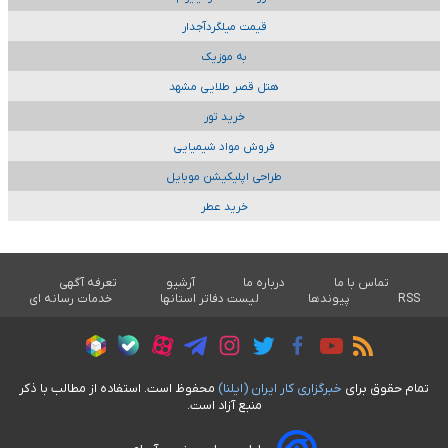
قیمت میلگردآجدار
به موزیک
هتل قصر طلایی مشهد
خرید تور
فروش مواد شیمیایی
طراحی اپلیکیشن موبایل
خرید عطر
تماس با ما
درباره ما
آرشیو
تعرفه آگهی
RSS
پیوندها
لیست دفاتر استانها
خدمات رسانه ای
تمام حقوق برای
خبرگزاری کار ايران (ايلنا)
محفوظ است. استفاده از مطالب با ذکر
منبع آزاد است.