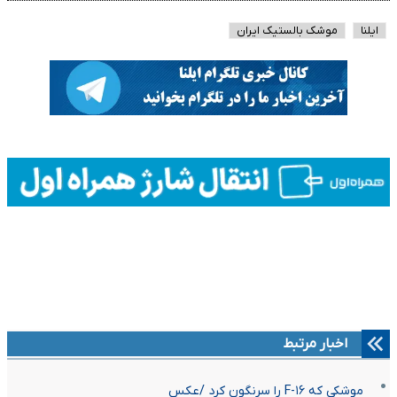
ایلنا
موشک بالستیک ایران
اخبار مرتبط
موشکی که F-۱۶ را سرنگون کرد /عکس