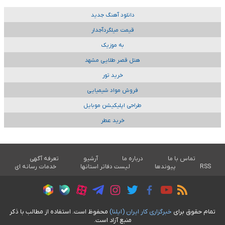
دانلود آهنگ جدید
قیمت میلگردآجدار
به موزیک
هتل قصر طلایی مشهد
خرید تور
فروش مواد شیمیایی
طراحی اپلیکیشن موبایل
خرید عطر
تماس با ما
درباره ما
آرشیو
تعرفه آگهی
RSS
پیوندها
لیست دفاتر استانها
خدمات رسانه ای
تمام حقوق برای
خبرگزاری کار ايران (ايلنا)
محفوظ است. استفاده از مطالب با ذکر
منبع آزاد است.