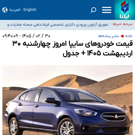
۴۰ تا ۵۰ روز گرمای نسبی در پیش داریم/ دمای تهران به ۳۸ درجه می‌رسد
English
العربیه
موضع وزارت بهداشت درباره ظرفیت پزشکی کنکور ۱۴۰۵: خواستار اصلاح ظرفیت‌ها
سرخط خبرها :
هستیم، اما هنوز پاسخ مشخصی نگرفته‌ایم
تعویق آزمون ورودی دکترای تخصصی فرماندهی صحنه عملیات و
خبرنگاران راویان حقیقت با دغدغه نان، مسکن و بیمه
دکترای تخصصی جغرافیای نظامی دافوس آجا
۳۰ / ۰۲ / ۱۴۰۵ - ۰۹:۴۰:۰۹
خانه
سایر رسانه‌ها
آخرین وضعیت شیوع عفونت‌های تنفسی در کشور/ خوزستان و کرمان بالاتر از
قیمت خودرو‌های سایپا امروز چهارشنبه ۳۰
آستانه هشدار
اردیبهشت ۱۴۰۵ + جدول