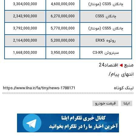
چانگان CS35 (مونتاژ)
4,600,000,000
3,304,000,000
چانگان CS55
6,270,000,000
2,343,900,000
چانگان CS55 (مونتاژ)
5,770,000,000
3,792,000,000
روئوه ERX5
5,200,000,000
2,164,000,000
سیتروئن C3-XR
3,950,000,000
1,668,000,000
منبع
اقتصاد24
انتهای پیام/
لینک کوتاه
ایلنا
قیمت خودرو